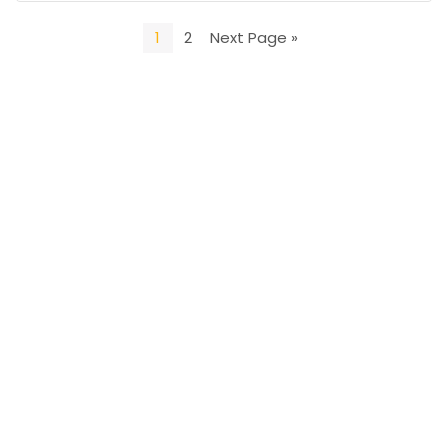
1
2
Next Page »