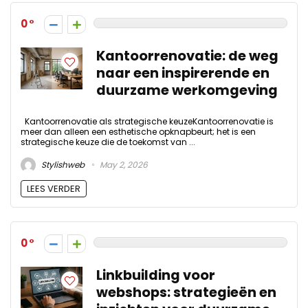
0
Kantoorrenovatie: de weg
naar een inspirerende en
duurzame werkomgeving
Kantoorrenovatie als strategische keuzeKantoorrenovatie is
meer dan alleen een esthetische opknapbeurt; het is een
strategische keuze die de toekomst van ...
Stylishweb
May 2, 2026
LEES VERDER
0
Linkbuilding voor
webshops: strategieën en