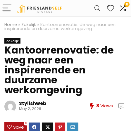
0
Home
»
Zakelijk
»
Kantoorrenovatie: de weg naar een
inspirerende en duurzame werkomgeving
Zakelijk
Kantoorrenovatie: de
weg naar een
inspirerende en
duurzame
werkomgeving
Stylishweb
8
Views
May 2, 2026
0
Save