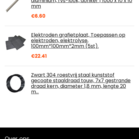
aluminium, rvs-look, donker | 1000 x 10 x 10
mm
€
6.60
Elektroden grafietplaat, Toepassen op
elektroden, elektrolyse,
100mm*100mm*2mm (5st).
€
22.41
Zwart 304 roestvrij staal kunststof
gecoate staaldraad touw, 7x7 gestrande
draad kern, diameter 1,8 mm, lengte 20
m…
Over ons