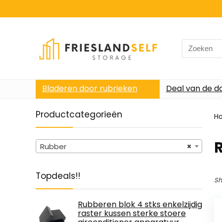
Search
for:
Bladeren door rubrieken
Deal van de d
Productcategorieën
H
Rubber
×
Topdeals!!
Sh
Rubberen blok 4 stks enkelzijdig
raster kussen sterke stoere