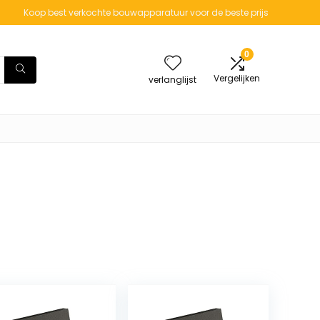
Koop best verkochte bouwapparatuur voor de beste prijs
0
Vergelijken
verlanglijst