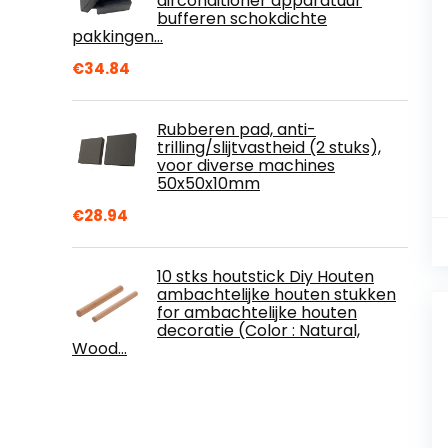
airconditioner apparatuur
bufferen schokdichte
pakkingen…
€
34.84
Rubberen pad, anti-
trilling/slijtvastheid (2 stuks),
voor diverse machines
50x50x10mm
€
28.94
10 stks houtstick Diy Houten
ambachtelijke houten stukken
for ambachtelijke houten
decoratie (Color : Natural,
Wood…