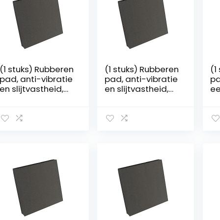
(1 stuks) Rubberen
(1 stuks) Rubberen
(1
pad, anti-vibratie
pad, anti-vibratie
pa
en slijtvastheid,
en slijtvastheid,
e
100x100x20mm
100x100x25mm
ve
va
1