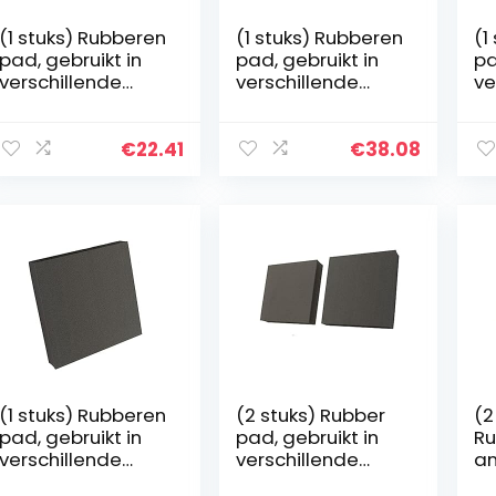
(1 stuks) Rubberen
(1 stuks) Rubberen
(1
pad, gebruikt in
pad, gebruikt in
pa
verschillende
verschillende
ve
machines
machines
ma
100x100x30mm
100x100x40mm
1
€
22.41
€
38.08
(1 stuks) Rubberen
(2 stuks) Rubber
(2
pad, gebruikt in
pad, gebruikt in
Ru
verschillende
verschillende
an
machines,
machines,
sl