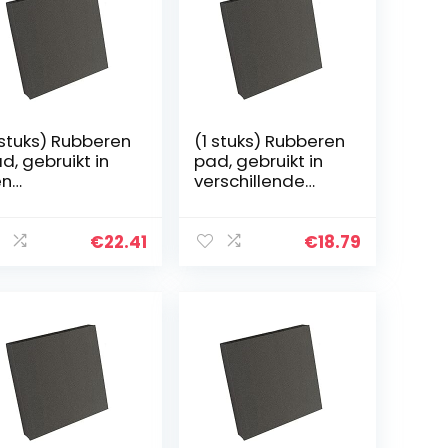
 stuks) Rubberen
(1 stuks) Rubberen
d, gebruikt in
pad, gebruikt in
en
verschillende
rscheidenheid
machines
n machines
100x100x20mm
00x100x25mm
€
22.41
€
18.79