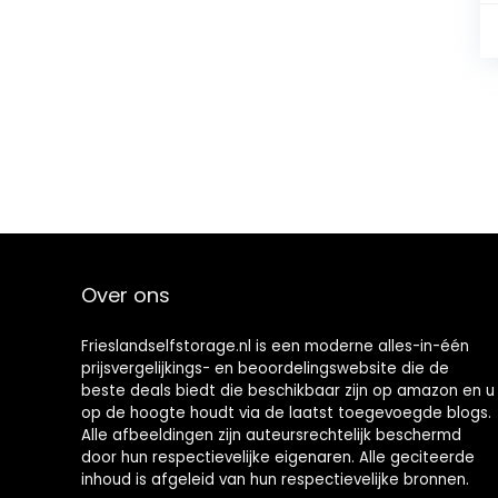
Over ons
Frieslandselfstorage.nl is een moderne alles-in-één
prijsvergelijkings- en beoordelingswebsite die de
beste deals biedt die beschikbaar zijn op amazon en u
op de hoogte houdt via de laatst toegevoegde blogs.
Alle afbeeldingen zijn auteursrechtelijk beschermd
door hun respectievelijke eigenaren. Alle geciteerde
inhoud is afgeleid van hun respectievelijke bronnen.