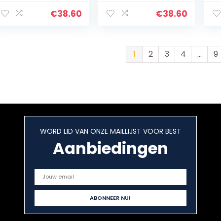
100x100x40mm
100x100x15mm
10
€
38.60
€
38.60
1
2
3
4
…
9
WORD LID VAN ONZE MAILLIJST VOOR BEST
Aanbiedingen