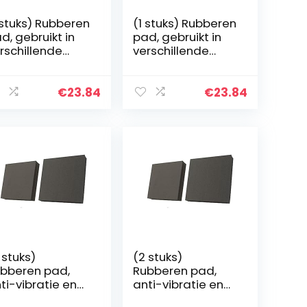
 stuks) Rubberen
(1 stuks) Rubberen
d, gebruikt in
pad, gebruikt in
rschillende
verschillende
chines,
machines,
00x100x25mm
100x100x30mm
€
23.84
€
23.84
 stuks)
(2 stuks)
bberen pad,
Rubberen pad,
ti-vibratie en
anti-vibratie en
ijtvastheid,
slijtvastheid,