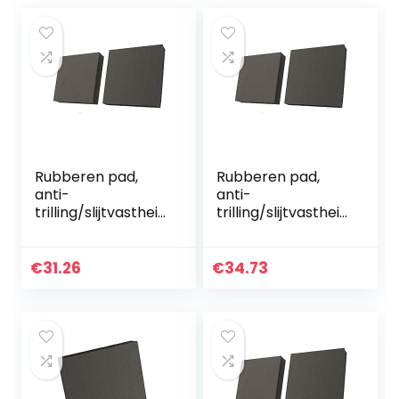
Rubberen pad,
Rubberen pad,
anti-
anti-
trilling/slijtvastheid
trilling/slijtvastheid
(2 stuks), gebruikt
(2 stuks), gebruikt
voor verschillende
voor verschillende
machines
machines
€
31.26
€
34.73
50x50x40mm
50x50x50mm