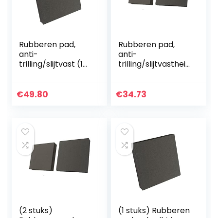
Rubberen pad,
Rubberen pad,
anti-
anti-
trilling/slijtvast (1
trilling/slijtvastheid
stuk), gebruikt in
(2 stuks), gebruikt
verschillende
voor verschillende
machines
machines
€
49.80
€
34.73
100x100x40mm
100x100x10mm
(2 stuks)
(1 stuks) Rubberen