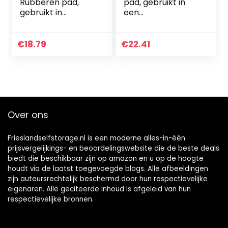
Rubberen pad,
pad, gebruikt in
gebruikt in
een
verschillende
verscheidenheid
machines
van machines
50x50x40mm
100x100x25mm
€
18.79
€
22.41
Over ons
Frieslandselfstorage.nl is een moderne alles-in-één
prijsvergelijkings- en beoordelingswebsite die de beste deals
biedt die beschikbaar zijn op amazon en u op de hoogte
houdt via de laatst toegevoegde blogs. Alle afbeeldingen
zijn auteursrechtelijk beschermd door hun respectievelijke
eigenaren. Alle geciteerde inhoud is afgeleid van hun
respectievelijke bronnen.