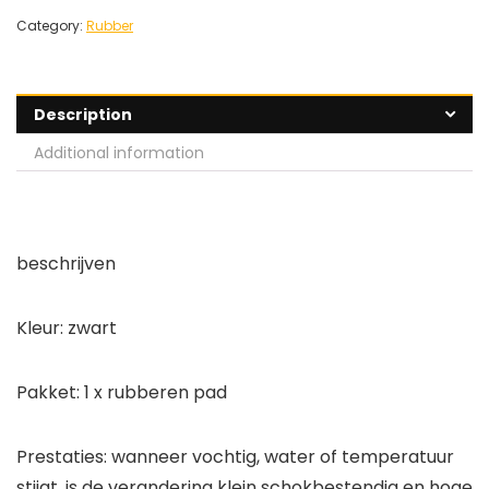
Category:
Rubber
Description
Additional information
beschrijven
Kleur: zwart
Pakket: 1 x rubberen pad
Prestaties: wanneer vochtig, water of temperatuur
stijgt, is de verandering klein schokbestendig en hoge