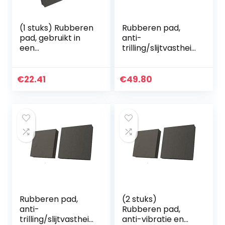
(1 stuks) Rubberen
Rubberen pad,
pad, gebruikt in
anti-
een
trilling/slijtvastheid
verscheidenheid
(2 stuks), gebruikt
van machines
voor verschillende
100x100x25mm
machines
€
22.41
€
49.80
100x100x15mm
Rubberen pad,
(2 stuks)
anti-
Rubberen pad,
trilling/slijtvastheid
anti-vibratie en