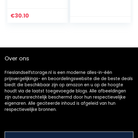
(2 stuks), gebruikt
slijtvastheid,
voor verschillende
50x50x15mm
machines
€
30.10
50x50x25mm
Over ons
Frieslandselfstorage.nl is een moderne alles-in-één
prijsvergelijkings- en beoordelingswebsite die de beste deals
biedt die beschikbaar zijn op amazon en u op de hoogte
houdt via de laatst toegevoegde blogs. Alle afbeeldingen
zijn auteursrechtelijk beschermd door hun respectievelijke
eigenaren. Alle geciteerde inhoud is afgeleid van hun
respectievelijke bronnen.