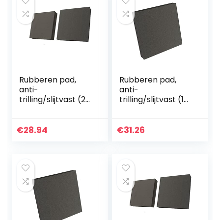
Rubberen pad,
Rubberen pad,
anti-
anti-
trilling/slijtvast (2
trilling/slijtvast (1
stuks), voor
stuk), gebruikt in
diverse machines
verschillende
50x50x15mm
machines
€
28.94
€
31.26
100x100x20mm