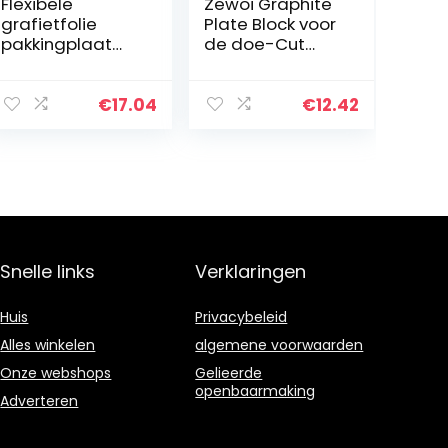
Flexibele
Zewoi Graphite
grafietfolie
Plate Block voor
pakkingplaat
de doe-Cut
grafiet film
Lassen Smelten
geleidend
Gieten Fuel
grafietpapier,
Panel Industry
€
17.04
€
12.42
resistente
Material, Dikte:
corrosie met
3mm,125mm x
hoge
100mm…
temperatuur…
Snelle links
Verklaringen
Huis
Privacybeleid
Alles winkelen
algemene voorwaarden
Onze webshops
Gelieerde
openbaarmaking
Adverteren