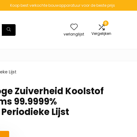
Koop best verkochte bouwapparatuur voor de beste prijs
0
Vergelijken
verlanglijst
ke Lijst
ge Zuiverheid Koolstof
ms 99.9999%
eriodieke Lijst