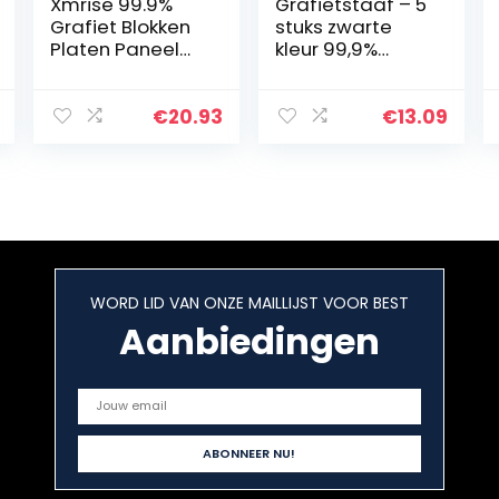
Xmrise 99.9%
Grafietstaaf – 5
Grafiet Blokken
stuks zwarte
Platen Paneel
kleur 99,9%
Vellen
grafietelektrode
Zuiverheid
Cilinderstang
Elektrode Ingot
Lengte 100 mm
€
20.93
€
13.09
1.2″X0.96″
Diameter 10 mm
X0.48″15PCS
Grondstoffen
WORD LID VAN ONZE MAILLIJST VOOR BEST
Aanbiedingen