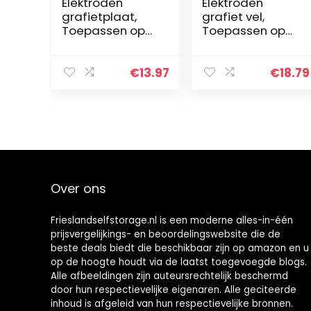
Elektroden
Elektroden
grafietplaat,
grafiet vel,
Toepassen op
Toepassen op
elektroden,
elektroden,
elektrolyse,
elektrolyse,
50mm*50mm*2
200mm*150mm
€
13.97
€
18.79
mm (5st).
*3mm (1st).
Over ons
Frieslandselfstorage.nl is een moderne alles-in-één
prijsvergelijkings- en beoordelingswebsite die de
beste deals biedt die beschikbaar zijn op amazon en u
op de hoogte houdt via de laatst toegevoegde blogs.
Alle afbeeldingen zijn auteursrechtelijk beschermd
door hun respectievelijke eigenaren. Alle geciteerde
inhoud is afgeleid van hun respectievelijke bronnen.