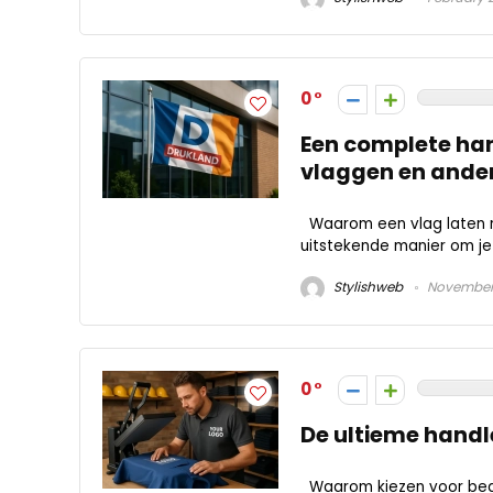
0
Een complete han
vlaggen en ander
Waarom een vlag laten m
uitstekende manier om je
Stylishweb
November 
0
De ultieme handl
Waarom kiezen voor bedr