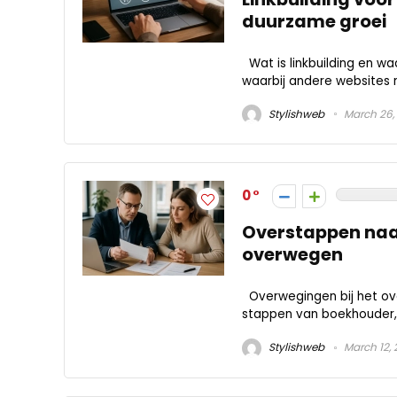
duurzame groei
Wat is linkbuilding en wa
waarbij andere websites n
Stylishweb
March 26,
0
Overstappen naa
overwegen
Overwegingen bij het o
stappen van boekhouder, z
Stylishweb
March 12,