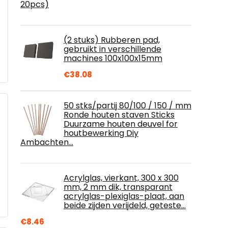
20pcs)
(2 stuks) Rubberen pad,
gebruikt in verschillende
machines 100x100x15mm
€
38.08
50 stks/partij 80/100 / 150 / mm
Ronde houten staven Sticks
Duurzame houten deuvel for
houtbewerking Diy
Ambachten…
Acrylglas, vierkant, 300 x 300
mm, 2 mm dik, transparant
acrylglas-plexiglas-plaat, aan
beide zijden verijdeld, geteste…
€
8.46