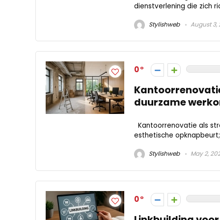
dienstverlening die zich r
Stylishweb
August 3,
0
Kantoorrenovatie
duurzame werk
Kantoorrenovatie als str
esthetische opknapbeurt; 
Stylishweb
May 2, 20
0
Linkbuilding voor