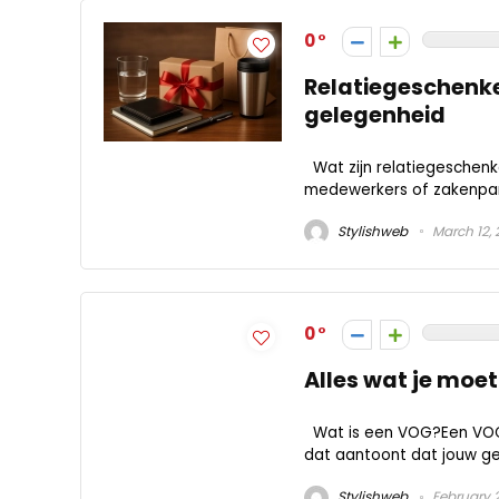
0
Relatiegeschenke
gelegenheid
Wat zijn relatiegeschenk
medewerkers of zakenpart
Stylishweb
March 12,
0
Alles wat je moet
Wat is een VOG?Een VOG, 
dat aantoont dat jouw ged
Stylishweb
February 2