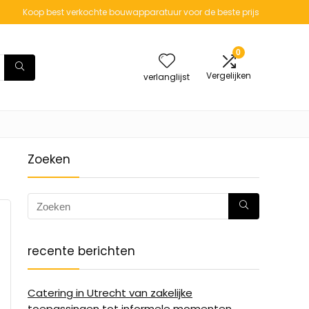
Koop best verkochte bouwapparatuur voor de beste prijs
0
Vergelijken
verlanglijst
Zoeken
recente berichten
Catering in Utrecht van zakelijke
toepassingen tot informele momenten