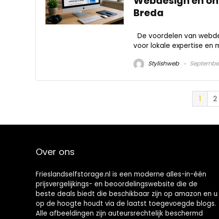
Webdesign en onl
Breda
De voordelen van webdesi
voor lokale expertise en 
Stylishweb
September
1
2
Over ons
Frieslandselfstorage.nl is een moderne alles-in-één
prijsvergelijkings- en beoordelingswebsite die de
beste deals biedt die beschikbaar zijn op amazon en u
op de hoogte houdt via de laatst toegevoegde blogs.
Alle afbeeldingen zijn auteursrechtelijk beschermd