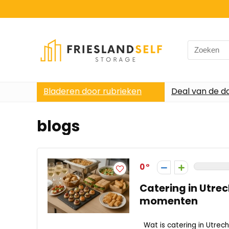
Search
for:
Bladeren door rubrieken
Deal van de d
blogs
0
Catering in Utrec
momenten
Wat is catering in Utrech