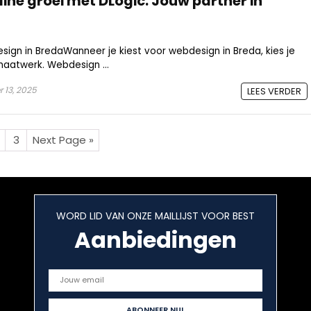
ine groei met DLogic: Jouw partner in
gn in BredaWanneer je kiest voor webdesign in Breda, kies je
maatwerk. Webdesign ...
 13, 2025
LEES VERDER
3
Next Page »
WORD LID VAN ONZE MAILLIJST VOOR BEST
Aanbiedingen