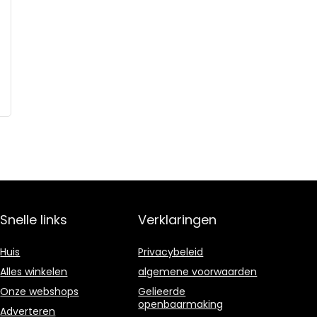
Snelle links
Verklaringen
Huis
Privacybeleid
Alles winkelen
algemene voorwaarden
Onze webshops
Gelieerde
openbaarmaking
Adverteren