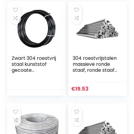
geschikt…
Zwart 304 roestvrij
304 roestvrijstalen
staal kunststof
massieve ronde
gecoate
staaf, ronde staaf,
staaldraad touw,
rond staal,
7×7 gestrande
roestvrijstalen
draad kern,
staaf, ronde stalen
€
19.53
diameter 0,6 mm,
staaf, diameter 0…
lengte 30 m…