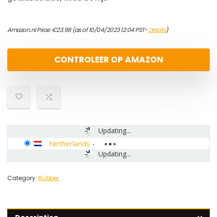
Amazon.nl Price:
€
23.98
(as of 10/04/2023 12:04 PST-
Details
)
CONTROLEER OP AMAZON
Updating...
Netherlands
-
Updating...
Category:
Rubber