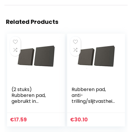
Related Products
(2 stuks)
Rubberen pad,
Rubberen pad,
anti-
gebruikt in
trilling/slijtvastheid
verschillende
(2 stuks), gebruikt
machines
voor verschillende
50x50x30mm
machines
€
17.59
€
30.10
50x50x30mm