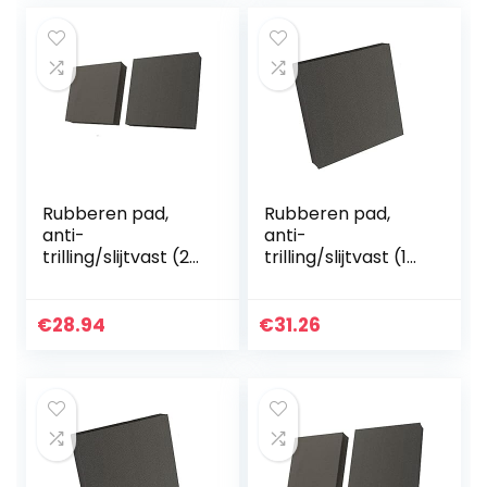
Rubberen pad,
Rubberen pad,
anti-
anti-
trilling/slijtvast (2
trilling/slijtvast (1
stuks), voor
stuk), gebruikt in
diverse machines
verschillende
50x50x15mm
machines
€
28.94
€
31.26
100x100x20mm