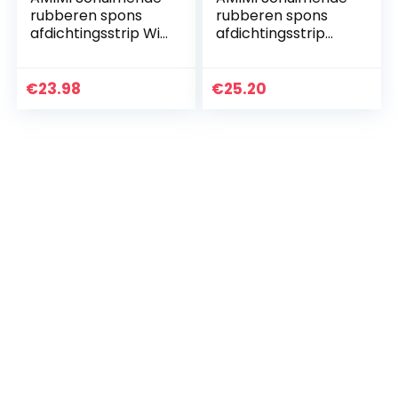
rubberen spons
rubberen spons
afdichtingsstrip Wit
afdichtingsstrip
vierkante bar
Witte vierkante bar
geschuimde rol
geschuimde rol
goede verwerking
helpt om te
€
23.98
€
25.20
prestaties lengte
verdrinken van
1m…
lawaai…