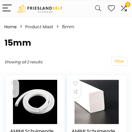
0
Home
Product Maat
15mm
15mm
Filter
Showing all 2 results
AMIMI Schuimende
AMIMI Schuimende