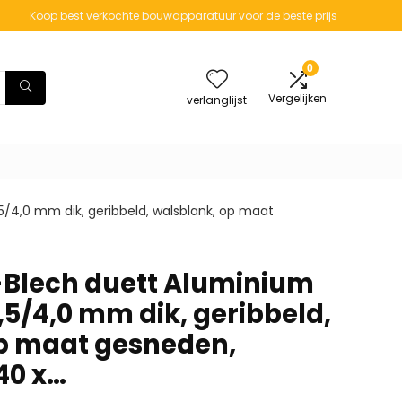
Koop best verkochte bouwapparatuur voor de beste prijs
0
Vergelijken
verlanglijst
5/4,0 mm dik, geribbeld, walsblank, op maat
-Blech duett Aluminium
,5/4,0 mm dik, geribbeld,
p maat gesneden,
40 x…