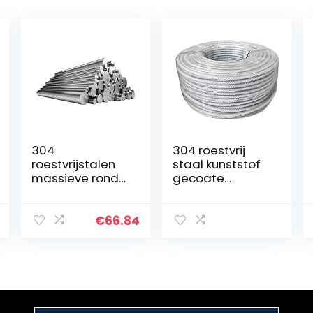
304
304 roestvrij
roestvrijstalen
staal kunststof
massieve ronde
gecoate
staaf, ronde
staaldraad, 7×7
staaf, rond
gestrande kern,
staal,
diameter 0,6
€
66.84
roestvrijstalen
mm, lengte 20
staaf, ronde
m, geschikt voor
stalen staaf,
buiten…
diameter…