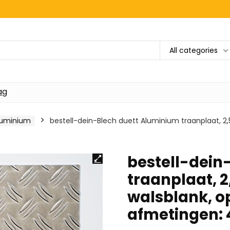
All categories
ag
luminium
bestell-dein-Blech duett Aluminium traanplaat, 2,
bestell-dein
traanplaat, 2
walsblank, o
afmetingen: 