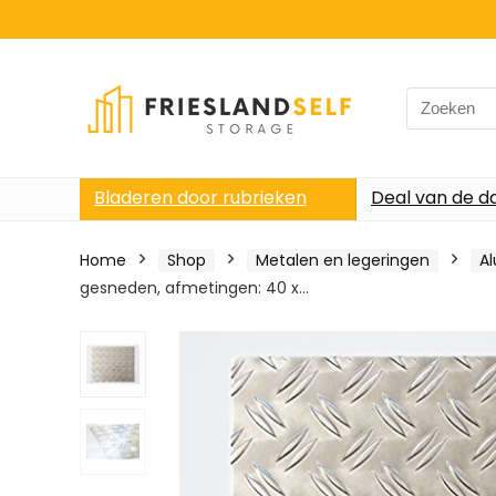
Search
for:
Bladeren door rubrieken
Deal van de d
Home
Shop
Metalen en legeringen
A
gesneden, afmetingen: 40 x…