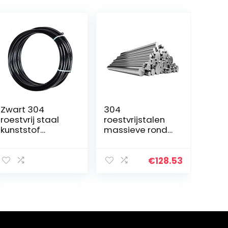
Zwart 304
304
roestvrij staal
roestvrijstalen
kunststof
massieve ronde
gecoate
staaf, ronde
staaldraad
staaf, rond
touw, 7×7
staal,
€
128.53
gestrande
roestvrijstalen
draad kern,
staaf, ronde
diameter 0,9
stalen staaf,
mm, lengte 30
diameter…
m…