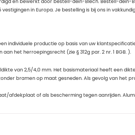
digd en bewerkt door bestell-dein-Blech. Bestell-dein-Bl
tigingen in Europa. Je bestelling is bij ons in vakkundi
 een individuele productie op basis van uw klantspecifica
aan het herroepingsrecht (zie § 312g par. 2 nr. 1 BGB. ).
ikte van 2,5/4,0 mm. Het basismateriaal heeft een dikt
zonder bramen op maat gesneden. Als gevolg van het pr
aat/afdekplaat of als bescherming tegen aanrijden. Alumi