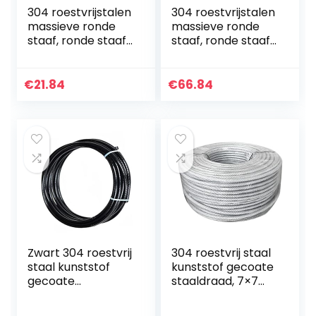
304 roestvrijstalen
304 roestvrijstalen
massieve ronde
massieve ronde
staaf, ronde staaf,
staaf, ronde staaf,
rond staal,
rond staal,
roestvrijstalen
roestvrijstalen
staaf, ronde stalen
staaf, ronde stalen
€
21.84
€
66.84
staaf, diameter 8…
staaf, diameter…
Zwart 304 roestvrij
304 roestvrij staal
staal kunststof
kunststof gecoate
gecoate
staaldraad, 7×7
staaldraad touw, 7
gestrande kern,
x 7 gestrande
diameter 0,5 mm,