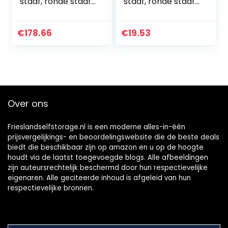
staaf, ronde staaf,
staaf, ronde staaf,
rond staal,
rond staal,
roestvrijstalen
roestvrijstalen
staaf, ronde stalen
staaf, ronde stalen
€
178.66
€
19.53
staaf, diameter…
staaf, diameter 0…
Over ons
Frieslandselfstorage.nl is een moderne alles-in-één
prijsvergelijkings- en beoordelingswebsite die de beste deals
biedt die beschikbaar zijn op amazon en u op de hoogte
houdt via de laatst toegevoegde blogs. Alle afbeeldingen
zijn auteursrechtelijk beschermd door hun respectievelijke
eigenaren. Alle geciteerde inhoud is afgeleid van hun
respectievelijke bronnen.