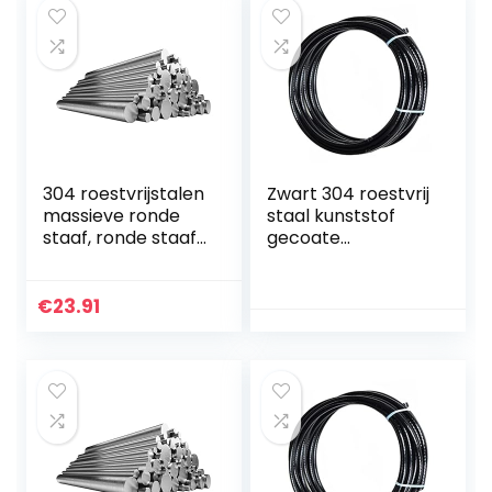
304 roestvrijstalen
Zwart 304 roestvrij
massieve ronde
staal kunststof
staaf, ronde staaf,
gecoate
rond staal,
staaldraad touw,
roestvrijstalen
7×7 gestrande
staaf, ronde stalen
draad kern,
€
23.91
staaf, diameter 2…
diameter 0,4 mm,
lengte 50 m…