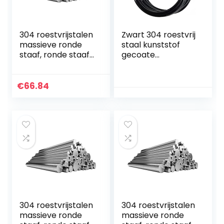
304 roestvrijstalen
Zwart 304 roestvrij
massieve ronde
staal kunststof
staaf, ronde staaf,
gecoate
rond staal,
staaldraad touw, 7
roestvrijstalen
x 7 gestrande
staaf, ronde stalen
draad kern,
€
66.84
staaf, diameter…
diameter 3 mm,
lengte 15 m…
304 roestvrijstalen
304 roestvrijstalen
massieve ronde
massieve ronde