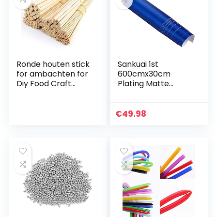
Ronde houten stick
Sankuai 1st
for ambachten for
600cmx30cm
Diy Food Craft
Plating Matte
Nuttig Hout
Chrome Ice Film V-
Woondecoratie
i-n-y-l Wrapping
(Color : 50PC
Chrome Matt Auto
€
49.98
7mm)
Voertuig PVC
Stickers DIY…