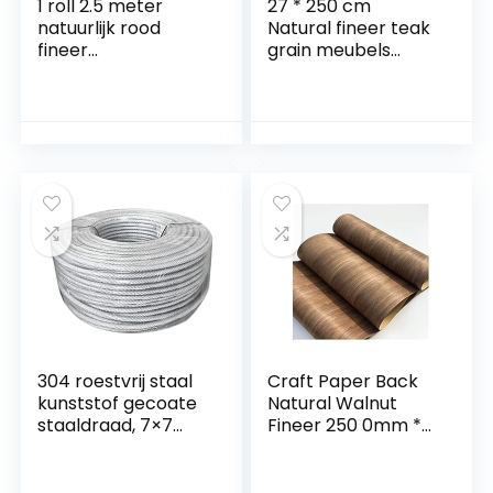
1 roll 2.5 meter
27 * 250 cm
natuurlijk rood
Natural fineer teak
fineer
grain meubels
handgemaakt Diy
houten
Massief hout
deurverdedigingsvl
decoratief paneel
oer meubels tafel
decoratief patroon
stoel fineer
(Wood Diameter…
304 roestvrij staal
Craft Paper Back
kunststof gecoate
Natural Walnut
staaldraad, 7×7
Fineer 250 0mm *
gestrande kern,
600 mm for
diameter 1,5 mm,
keukenworkshop
lengte 30 m,