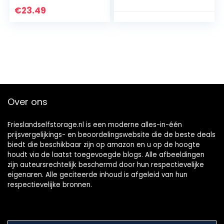
g/3,5 oz, geweldig
draad kern,
€
23.49
metalen
diameter 1,8 mm,
accessoire…
lengte 20 m…
Over ons
Frieslandselfstorage.nl is een moderne alles-in-één
prijsvergelijkings- en beoordelingswebsite die de beste deals
biedt die beschikbaar zijn op amazon en u op de hoogte
houdt via de laatst toegevoegde blogs. Alle afbeeldingen
zijn auteursrechtelijk beschermd door hun respectievelijke
eigenaren. Alle geciteerde inhoud is afgeleid van hun
respectievelijke bronnen.