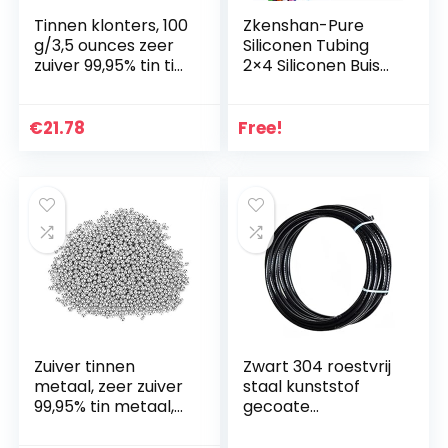
Tinnen klonters, 100
Zkenshan-Pure
g/3,5 ounces zeer
Siliconen Tubing
zuiver 99,95% tin tin
2×4 Siliconen Buis
metalen kleine
ID 2mm OD 4mm
klompen monster
Flexibele Rubber
– voor
Slangdikte 1mm
€
21.78
Free!
experimenten…
Voedselkwaliteit
Zachte…
Zuiver tinnen
Zwart 304 roestvrij
metaal, zeer zuiver
staal kunststof
99,95% tin metaal,
gecoate
kleine
staaldraad touw,
klontermonster 100
7×7 gestrande