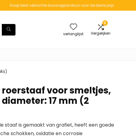
Koop best verkochte bouwapparatuur voor de beste prijs
0
Vergelijken
verlanglijst
uks)
 roerstaaf voor smeltjes,
diameter: 17 mm (2
de staaf is gemaakt van grafiet, heeft een goede
he schokken, oxidatie en corrosie