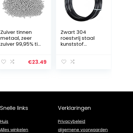
Zuiver tinnen
Zwart 304
metaal, zeer
roestvrij staal
zuiver 99,95% tin
kunststof
metaal, kleine
gecoate
klontermonster
staaldraad
100 g/3,5 oz,
touw, 7×7
€
23.49
geweldig
gestrande
metalen
draad kern,
accessoire…
diameter 1,8
mm, lengte 20
m…
Snelle links
Verklaringen
Huis
Privacybeleid
Alles winkelen
algemene voorwaarden