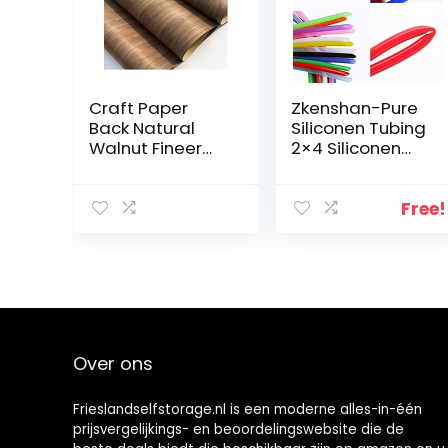
Craft Paper
Zkenshan-Pure
Back Natural
Siliconen Tubing
Walnut Fineer
2×4 Siliconen
250 0mm * 600
Buis ID 2mm OD
mm for
4mm Flexibele
keukenworkshop
Rubber
Free!
Slangdikte 1mm
Voedselkwaliteit
Zachte…
Over ons
Frieslandselfstorage.nl is een moderne alles-in-één
prijsvergelijkings- en beoordelingswebsite die de