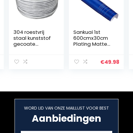
304 roestvrij
Sankuai 1st
staal kunststof
600cmx30cm
gecoate
Plating Matte
staaldraad, 7×7
Chrome Ice Film
gestrande kern,
V-i-n-y-l
diameter 1,5
Wrapping
€
49.98
mm, lengte 30
Chrome Matt
m, geschikt voor
Auto Voertuig
buiten…
PVC Stickers
DIY…
WORD LID VAN ONZE MAILLIJST VOOR BEST
Aanbiedingen