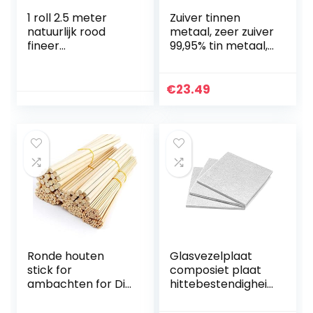
1 roll 2.5 meter
Zuiver tinnen
natuurlijk rood
metaal, zeer zuiver
fineer
99,95% tin metaal,
handgemaakt Diy
kleine
Massief hout
klontermonster
decoratief paneel
100 g/3,5 oz,
€
23.49
decoratief
geweldig metalen
patroon (Wood
accessoire…
Diameter…
Ronde houten
Glasvezelplaat
stick for
composiet plaat
ambachten for Diy
hittebestendigheid
Food Craft Nuttig
500 °C, gebruikt in
Hout
plastic mallen