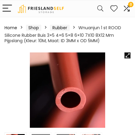
0
Home
Shop
Rubber
Wnuanjun 1 st ROOD
Silicone Rubber Buis 3×5 4×6 5×8 6×10 7X10 8X12 Mm
Pijpslang (Kleur: 10M, Maat: ID 3MM x OD 5MM)