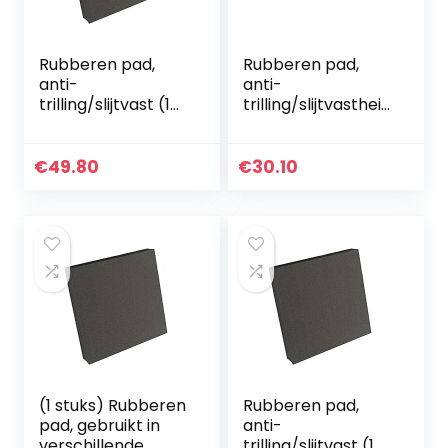
Rubberen pad,
Rubberen pad,
anti-
anti-
trilling/slijtvast (1
trilling/slijtvastheid
stuk), gebruikt in
(2 stuks), gebruikt
verschillende
voor verschillende
machines
machines
€
49.80
€
30.10
100x100x40mm
50x50x30mm
(1 stuks) Rubberen
Rubberen pad,
pad, gebruikt in
anti-
verschillende
trilling/slijtvast (1