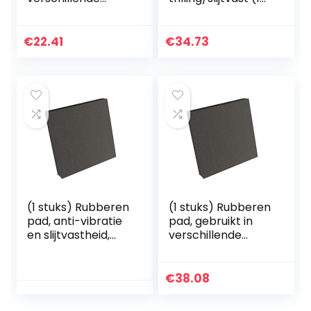
machines
stuk), gebruikt in
100x100x30mm
verschillende
machines
€
22.41
€
34.73
100x100x30mm
(1 stuks) Rubberen
(1 stuks) Rubberen
pad, anti-vibratie
pad, gebruikt in
en slijtvastheid,
verschillende
100x100x20mm
machines
100x100x40mm
€
38.08