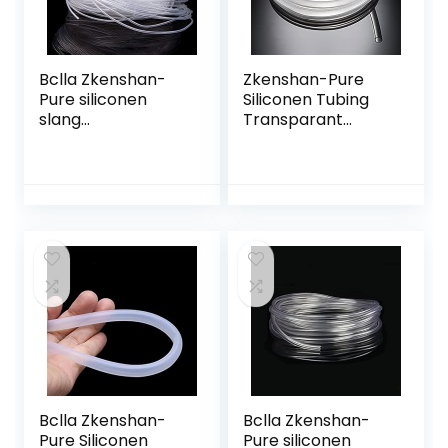
Bclla Zkenshan-
Zkenshan-Pure
Pure siliconen
Siliconen Tubing
slang
Transparant
binnendiameter
Flexibele Siliconen
0,5 mm siliconen
Buis ID 7 mm X 10
rubberen buis 0,5 x
mm OD
1 0,5 x 1,5 x 0,5 x 2
Voedselkwaliteit
0,5 x 3 mm…
Niet-giftige…
Bclla Zkenshan-
Bclla Zkenshan-
Pure Siliconen
Pure siliconen