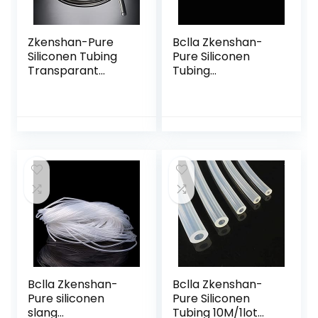
Zkenshan-Pure
Bclla Zkenshan-
Siliconen Tubing
Pure Siliconen
Transparant
Tubing
Flexibele Siliconen
Transparant
Buis ID 7 mm X 10
Flexibele Siliconen
mm OD
Buis ID 36 mm X 40
Voedselkwaliteit
mm OD
Niet-giftige…
Voedselkwaliteit
Niet…
Bclla Zkenshan-
Bclla Zkenshan-
Pure siliconen
Pure Siliconen
slang
Tubing 10M/1lot