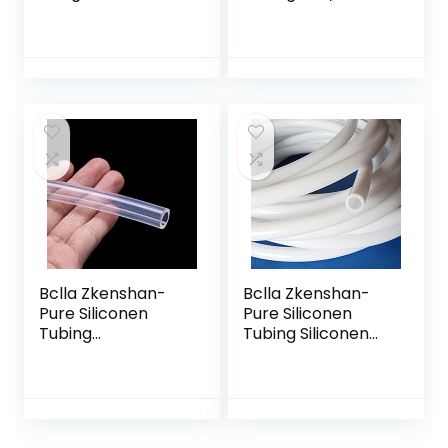
binnendiameter
2x4mm 3×5 3×6
0,5 mm siliconen
4×6 4×7 4×8 5×7 5
rubberen buis 0,5 x
* 8 6×8 6×9 6×10
1 0,5 x 1,5 x 0,5 x 2
8x12mm
0,5 x 3 mm…
Voedselkwaliteit…
Bclla Zkenshan-
Bclla Zkenshan-
Pure Siliconen
Pure Siliconen
Tubing
Tubing Siliconen
Transparant
Buis ID 4 mm OD 6
Flexibele Siliconen
mm 1 Meter
Buis ID 8mm X
Flexibele Rubber
11mm OD
Slangdikte 1 mm…
Voedselkwaliteit