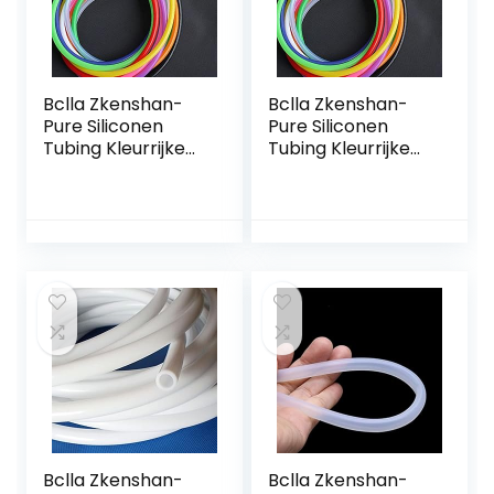
Bclla Zkenshan-
Bclla Zkenshan-
Pure Siliconen
Pure Siliconen
Tubing Kleurrijke
Tubing Kleurrijke
Flexibele Siliconen
Flexibele Siliconen
Buis ID 3 mm X 5
Buis ID 4 mm X 6
mm OD
mm OD
Voedselkwaliteit
Voedselkwaliteit
Niet-giftige…
Niet-giftige…
Bclla Zkenshan-
Bclla Zkenshan-