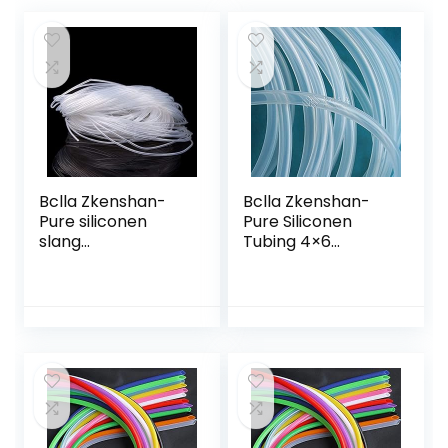
Bclla Zkenshan-
Bclla Zkenshan-
Pure siliconen
Pure Siliconen
slang
Tubing 4×6
binnendiameter
Siliconen Buis ID
0,5 mm siliconen
4mm OD 6mm 1
rubberen buis 0,5 x
Meter Flexibele
1 0,5 x 1,5 x 0,5 x 2
Rubber Slangdikte
0,5 x 3 mm…
1mm…