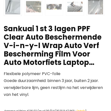
Sankuai 1 st 3 lagen PPF
Clear Auto Beschermende
V-i-n-y-l Wrap Auto Verf
Bescherming Film Voor
Auto Motorfiets Laptop…
Flexibele polymeer PVC-folie
Goede duurzaamheid: binnen 3 jaar, buiten 2 jaar.
verwijderbare lijm, geen restlijm na het verwijderen
van het vinyl.
Amazon.nl Price:
€
28.02
(as of 09/04/2023 11:47 PST-
Details
)