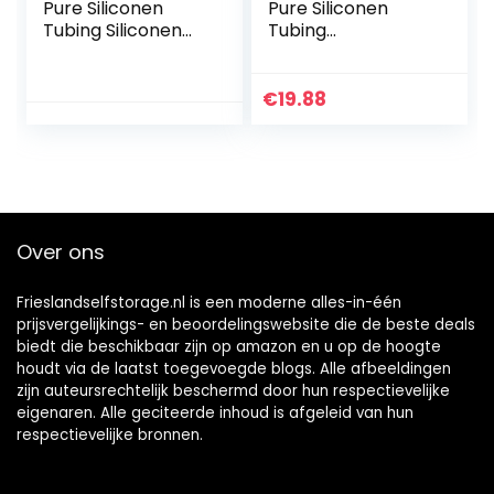
Pure Siliconen
Pure Siliconen
Tubing Siliconen
Tubing
Buis ID 4 mm OD 6
Voedselkwaliteit
mm 1 Meter
Smaakloze Clear
Flexibele Rubber
Siliconen Buis
€
19.88
Slangdikte 1 mm…
Transparante
Slang Waterpijp
2×4…
Over ons
Frieslandselfstorage.nl is een moderne alles-in-één
prijsvergelijkings- en beoordelingswebsite die de beste deals
biedt die beschikbaar zijn op amazon en u op de hoogte
houdt via de laatst toegevoegde blogs. Alle afbeeldingen
zijn auteursrechtelijk beschermd door hun respectievelijke
eigenaren. Alle geciteerde inhoud is afgeleid van hun
respectievelijke bronnen.