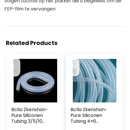
volgen tutorial op het pakket die u begeleidt om de
FEP-film te vervangen
Related Products
Bclla Zkenshan-
Bclla Zkenshan-
Pure Siliconen
Pure Siliconen
Tubing 3/5/10
Tubing 4×6
Meter
Siliconen Buis ID