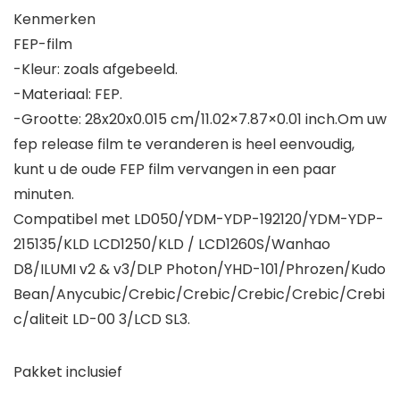
Kenmerken
FEP-film
-Kleur: zoals afgebeeld.
-Materiaal: FEP.
-Grootte: 28x20x0.015 cm/11.02×7.87×0.01 inch.Om uw
fep release film te veranderen is heel eenvoudig,
kunt u de oude FEP film vervangen in een paar
minuten.
Compatibel met LD050/YDM-YDP-192120/YDM-YDP-
215135/KLD LCD1250/KLD / LCD1260S/Wanhao
D8/ILUMI v2 & v3/DLP Photon/YHD-101/Phrozen/Kudo
Bean/Anycubic/Crebic/Crebic/Crebic/Crebic/Crebi
c/aliteit LD-00 3/LCD SL3.
Pakket inclusief