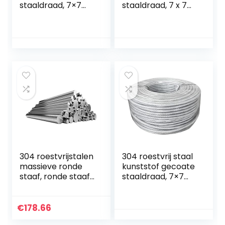
staaldraad, 7×7
staaldraad, 7 x 7
gestrande kern,
gestrande kern,
diameter 1,2 mm,
diameter 0,45 mm,
lengte 30 m,
lengte 50 m,
geschikt voor
geschikt voor…
buiten…
304 roestvrijstalen
304 roestvrij staal
massieve ronde
kunststof gecoate
staaf, ronde staaf,
staaldraad, 7×7
rond staal,
gestrande kern,
roestvrijstalen
diameter 0,6 mm,
staaf, ronde stalen
lengte 20 m,
€
178.66
staaf, diameter…
geschikt voor