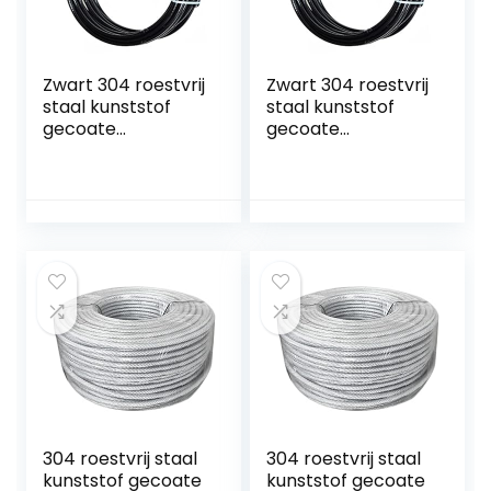
Zwart 304 roestvrij
Zwart 304 roestvrij
staal kunststof
staal kunststof
gecoate
gecoate
staaldraad touw,
staaldraad touw,
7×7 gestrande
7×7 gestrande
draad kern,
draad kern,
diameter 0,5 mm,
diameter 0,9 mm,
lengte 50 m…
lengte 30 m…
304 roestvrij staal
304 roestvrij staal
kunststof gecoate
kunststof gecoate