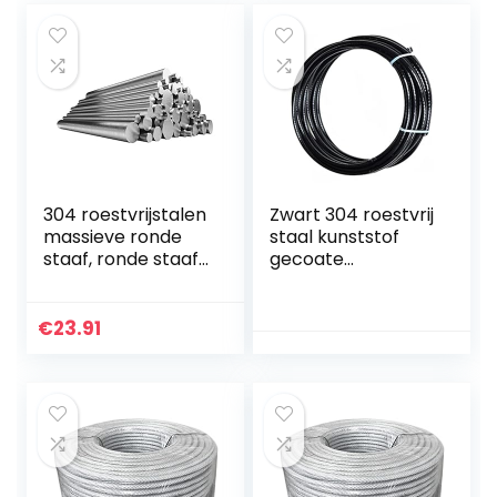
304 roestvrijstalen
Zwart 304 roestvrij
massieve ronde
staal kunststof
staaf, ronde staaf,
gecoate
rond staal,
staaldraad touw,
roestvrijstalen
7×7 gestrande
staaf, ronde stalen
draad kern,
€
23.91
staaf, diameter 2…
diameter 0,5 mm,
lengte 50 m…