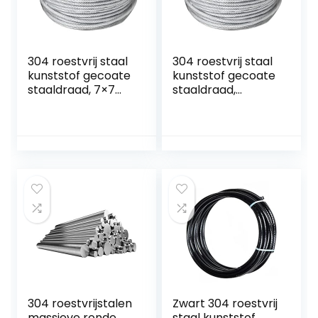
304 roestvrij staal
304 roestvrij staal
kunststof gecoate
kunststof gecoate
staaldraad, 7×7
staaldraad,
gestrande kern,
gestrande kern,
diameter 0,6 mm,
diameter 4 mm,
lengte 20 m,
lengte 8 m,
geschikt voor
geschikt voor
buiten…
buiten…
304 roestvrijstalen
Zwart 304 roestvrij
massieve ronde
staal kunststof