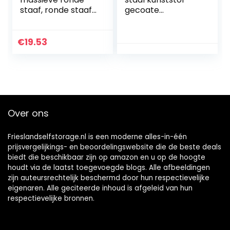
staaf, ronde staaf,
gecoate
rond staal,
staaldraad touw,
roestvrijstalen
7×7 gestrande
staaf, ronde stalen
draad kern,
€
19.53
staaf, diameter 0…
diameter 1,5 mm,
lengte 30 m…
Over ons
Frieslandselfstorage.nl is een moderne alles-in-één
prijsvergelijkings- en beoordelingswebsite die de beste deals
biedt die beschikbaar zijn op amazon en u op de hoogte
houdt via de laatst toegevoegde blogs. Alle afbeeldingen
zijn auteursrechtelijk beschermd door hun respectievelijke
eigenaren. Alle geciteerde inhoud is afgeleid van hun
respectievelijke bronnen.