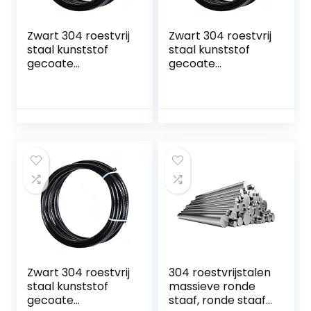
Zwart 304 roestvrij
Zwart 304 roestvrij
staal kunststof
staal kunststof
gecoate
gecoate
staaldraad touw,
staaldraad touw,
7×7 gestrande
7×7 gestrande
draad kern,
draad kern,
diameter 0,9 mm,
diameter 0,8 mm,
lengte 30 m…
lengte 30 m…
Zwart 304 roestvrij
304 roestvrijstalen
staal kunststof
massieve ronde
gecoate
staaf, ronde staaf,