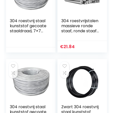
304 roestvrij staal
304 roestvrijstalen
kunststof gecoate
massieve ronde
staaldraad, 7×7
staaf, ronde staaf,
gestrande kern,
rond staal,
diameter 0,5 mm,
roestvrijstalen
lengte 20 m,
staaf, ronde stalen
€
21.84
geschikt voor
staaf, diameter 8…
buiten…
304 roestvrij staal
Zwart 304 roestvrij
kunststof gecoate
staal kunststof