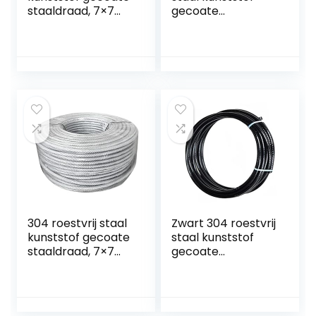
staaldraad, 7×7
gecoate
gestrande kern,
staaldraad touw, 7
diameter 0,6 mm,
x 7 gestrande
lengte 20 m,
draad kern,
geschikt voor
diameter 4 mm,
buiten…
lengte 8 m…
304 roestvrij staal
Zwart 304 roestvrij
kunststof gecoate
staal kunststof
staaldraad, 7×7
gecoate
gestrande kern,
staaldraad touw,
diameter 1,2 mm,
7×7 gestrande
lengte 30 m,
draad kern,
geschikt voor
diameter 0,5 mm,