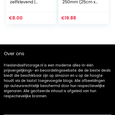
zelfklevend |
250mm (25cm x
aluminium, rvs-
25cm)
look, licht | 1000 x
20 x 10 mm
€
8.00
€
19.88
Over ons
Frieslandselfstorage.nl is een moderne alles-in-één
prijsvergelijkings- en beoordelingswebsite die de beste deals
biedt die beschikbaar zijn op amazon en u op de hoogte
houdt via de laatst toegevoegde blogs. Alle afbeeldingen
zijn auteursrechtelijk beschermd door hun respectievelijke
eigenaren. Alle geciteerde inhoud is afgeleid van hun
respectievelijke bronnen.