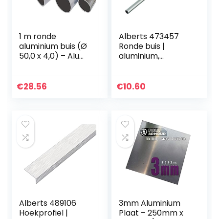
1 m ronde
Alberts 473457
aluminium buis (Ø
Ronde buis |
50,0 x 4,0) – Alu
aluminium,
AlMgSi0,5 F22 (EN-
zilverkleurig
AW 6060), ruw,
geanodiseerd |
onbehandeld,
1000 x 15 x 1 mm
€
28.56
€
10.60
aluminium buis 50
mm…
Alberts 489106
3mm Aluminium
Hoekprofiel |
Plaat – 250mm x