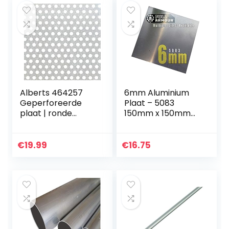
Alberts 464257
6mm Aluminium
Geperforeerde
Plaat – 5083
plaat | ronde
150mm x 150mm
perforatie |
(15cm x 15cm)
aluminium, naturel
| 300 x 1000 x 0,8
€
19.99
€
16.75
mm