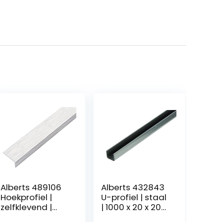
Alberts 489106
Alberts 432843
Hoekprofiel |
U-profiel | staal
zelfklevend |
| 1000 x 20 x 20
aluminium, rvs-
mm