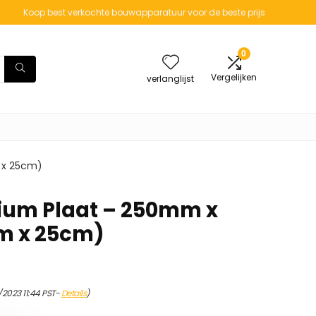
Koop best verkochte bouwapparatuur voor de beste prijs
0
Vergelijken
verlanglijst
 x 25cm)
um Plaat – 250mm x
m x 25cm)
/2023 11:44 PST-
Details
)