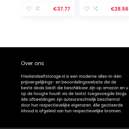
2,5/4,0 mm dik,
(EN-AW 6060),
geribbeld,
ruw,
€
37.77
€
28.56
walsblank, op
onbehandeld,
maat
aluminium buis
gesneden,
50 mm…
afmetingen: 40
x…
Over ons
Frieslandselfstorage.nl is een moderne alles-in-één
prijsvergelijkings- en beoordelingswebsite die de
beste deals biedt die beschikbaar zijn op amazon en u
op de hoogte houdt via de laatst toegevoegde blogs.
Alle afbeeldingen zijn auteursrechtelijk beschermd
door hun respectievelijke eigenaren. Alle geciteerde
inhoud is afgeleid van hun respectievelijke bronnen.