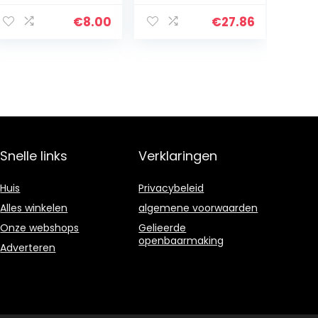
look, licht | 1000 x
20 x 10 mm
€
8.00
€
27.86
Snelle links
Verklaringen
Huis
Privacybeleid
Alles winkelen
algemene voorwaarden
Onze webshops
Gelieerde
openbaarmaking
Adverteren