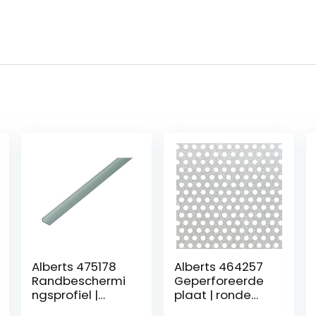
Alberts 475178
Alberts 464257
Randbeschermi
Geperforeerde
ngsprofiel |
plaat | ronde
aluminium,
perforatie |