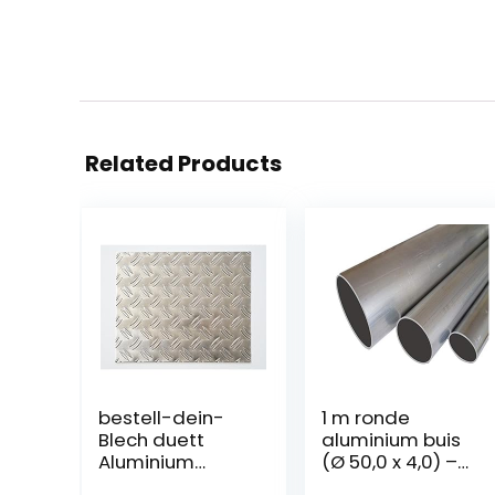
Related Products
bestell-dein-
1 m ronde
Blech duett
aluminium buis
Aluminium
(Ø 50,0 x 4,0) –
traanplaat,
Alu AlMgSi0,5 F22