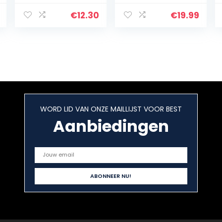
zilverkleurig
aluminium,
geanodiseerd |
naturel | 300 x
€
12.30
€
19.99
1000 x 14 x 10 mm
1000 x 0,8 mm
WORD LID VAN ONZE MAILLIJST VOOR BEST
Aanbiedingen