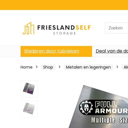
Search
for:
Bladeren door rubrieken
Deal van de d
Home
Shop
Metalen en legeringen
A