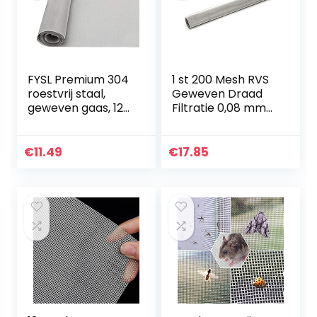
FYSL Premium 304
1 st 200 Mesh RVS
roestvrij staal,
Geweven Draad
geweven gaas, 120
Filtratie 0,08 mm
mesh, metalen
Draad Grillplaat
gaas 12 x 39,4
Fijn Filter 30 * 60
inch/30 x 100 cm
cm Filteren
€
11.49
€
17.85
snijbaar
Industriële Verf…
filterscherm…