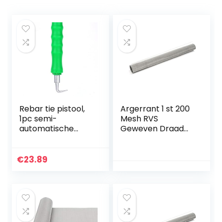
Rebar tie pistool,
Argerrant 1 st 200
1pc semi-
Mesh RVS
automatische
Geweven Draad
stalen bar haak,
Filtratie 0,08 mm
rebar tier
Draad Grillplaat
bouwplaats
Fijn Filter 30 * 60
€
23.89
wikkelgereedscha
cm Filteren
p, draad breien
Industriële…
tang…