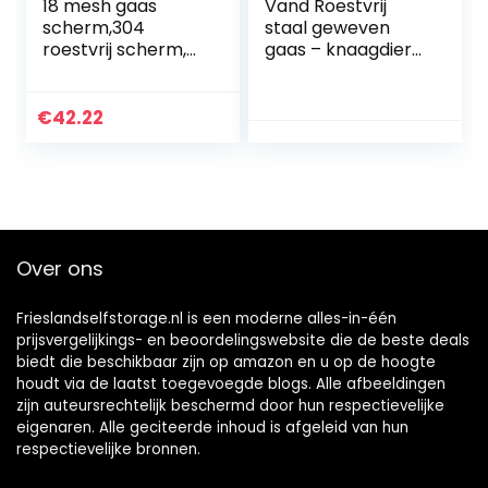
18 mesh gaas
Vand Roestvrij
scherm,304
staal geweven
roestvrij scherm,
gaas – knaagdier
scheurvastheid en
insectenbestendig
corrosie fijn gaas
metalen gaas
gaas,anti muis
luchtbaksteen
€
42.22
insecten 1,2 mm
cover – 20cm X
exterieur…
30cm – 0.9mm…
Over ons
Frieslandselfstorage.nl is een moderne alles-in-één
prijsvergelijkings- en beoordelingswebsite die de beste deals
biedt die beschikbaar zijn op amazon en u op de hoogte
houdt via de laatst toegevoegde blogs. Alle afbeeldingen
zijn auteursrechtelijk beschermd door hun respectievelijke
eigenaren. Alle geciteerde inhoud is afgeleid van hun
respectievelijke bronnen.