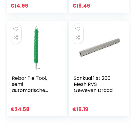
filterdoek,
wikkelgereedscha
€
14.99
€
18.49
zeefdoek
p, draad breien
tang, betonnen…
Rebar Tie Tool,
Sankuai 1 st 200
semi-
Mesh RVS
automatische
Geweven Draad
stalen bar haak,
Filtratie 0,08 mm
rebar tier
Draad Grillplaat
bouwplaats
Fijn Filter 30 * 60
€
24.58
€
16.19
wikkelgereedscha
cm Filteren
p, draad breien
Industriële…
tang