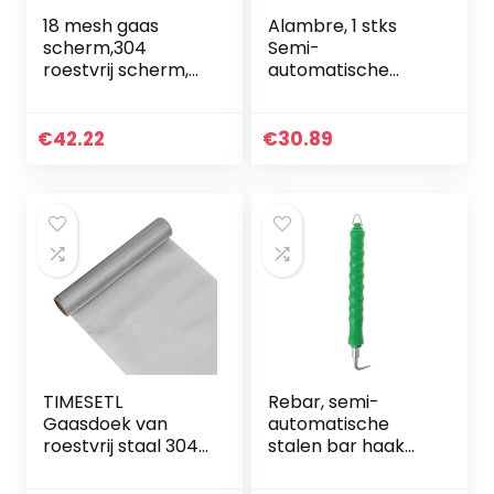
18 mesh gaas
Alambre, 1 stks
scherm,304
Semi-
roestvrij scherm,
automatische
scheurvastheid en
Rebar Tier Bouw
corrosie fijn gaas
Site Winding Tool,
gaas,anti muis
Draad Knotting
€
42.22
€
30.89
insecten 1,2 mm
Tang Staal
exterieur…
Bindende Tool
Stalen Bar…
TIMESETL
Rebar, semi-
Gaasdoek van
automatische
roestvrij staal 304,
stalen bar haak
maaswijdte 200
rebar tier
mesh, 30 x 100 cm,
bouwplaats