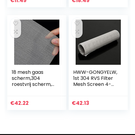
€
11.49
€
18.49
snijbaar
p, draad breien
filterscherm…
tang, betonnen…
18 mesh gaas
HWW-GONGYELW,
scherm,304
1st 304 RVS Filter
roestvrij scherm,
Mesh Screen 4-
scheurvastheid en
500 Mesh RVS
corrosie fijn gaas
Geweven Mesh
gaas,anti muis
Metalen Draad
€
42.22
€
42.13
insecten 1,2 mm
Mesh Screening
exterieur…
Auto Fix Sheet…