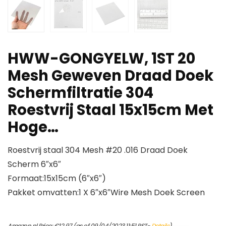
HWW-GONGYELW, 1ST 20
Mesh Geweven Draad Doek
Schermfiltratie 304
Roestvrij Staal 15x15cm Met
Hoge…
Roestvrij staal 304 Mesh #20 .016 Draad Doek
Scherm 6″x6″
Formaat:15x15cm (6″x6″)
Pakket omvatten:1 X 6″x6″Wire Mesh Doek Screen
Amazon.nl Price:
€
12.97
(as of 09/04/2023 11:51 PST-
Details
)