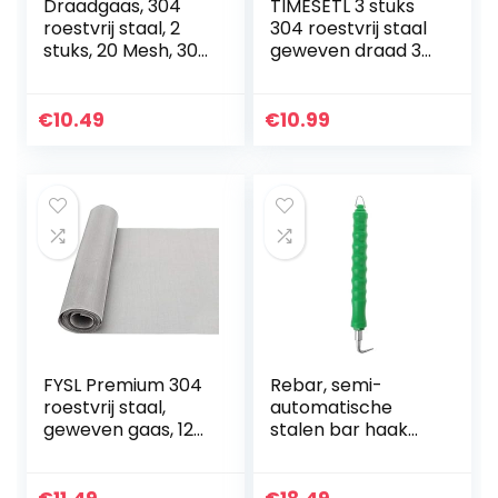
Draadgaas, 304
TIMESETL 3 stuks
roestvrij staal, 2
304 roestvrij staal
stuks, 20 Mesh, 300
geweven draad 30
x 210 mm
gaas, A4
gaasdoek,
knaagdierbestendi
knaagdier-,
g metalen
€
10.49
€
10.99
vliegengaas
gaasplaat 0,596
mm gat…
FYSL Premium 304
Rebar, semi-
roestvrij staal,
automatische
geweven gaas, 120
stalen bar haak
mesh, metalen
rebar tier
gaas 12 x 39,4
bouwplaats
inch/30 x 100 cm
wikkelgereedscha