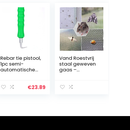
Rebar tie pistool,
Vand Roestvrij
1pc semi-
staal geweven
automatische
gaas –
stalen bar haak,
knaagdier
rebar tier
insectenbesten
bouwplaats
dig metalen
€
23.89
wikkelgereedsc
gaas
hap, draad
luchtbaksteen
breien tang…
cover – 20cm X
30cm – 0.9mm…