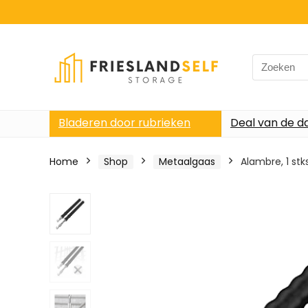
Search
for:
Bladeren door rubrieken
Deal van de d
Home
Shop
Metaalgaas
Alambre, 1 st