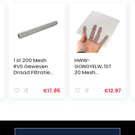
1 st 200 Mesh
HWW-
RVS Geweven
GONGYELW, 1ST
Draad Filtratie
20 Mesh
0,08 mm Draad
Geweven Draad
Grillplaat Fijn
Doek
Filter 30 * 60 cm
Schermfiltratie
€
17.85
€
12.97
Filteren
304 Roestvrij
Industriële Verf…
Staal 15x15cm
Met Hoge…