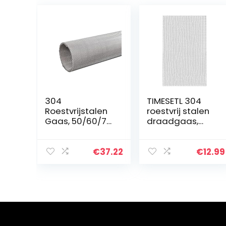
304
TIMESETL 304
Roestvrijstalen
roestvrij stalen
Gaas, 50/60/70
draadgaas,
Mesh Roestvrij
roestvrij staal, 18
Staal Geweven
mesh, 30 x 60
Mesh Geschikt
cm, draadgaas,
€
37.22
€
12.99
Voor Thuis- En
insectenbescher
Buitengebruik,Th
mingsrooster…
icken 50…