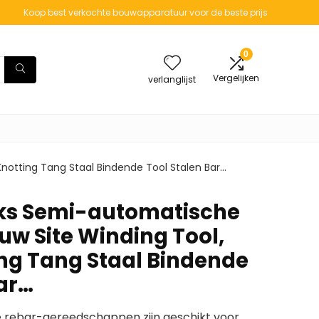
Koop best verkochte bouwapparatuur voor de beste prijs
0
Vergelijken
verlanglijst
Knotting Tang Staal Bindende Tool Stalen Bar…
tks Semi-automatische
uw Site Winding Tool,
ng Tang Staal Bindende
Bar…
e rebar-gereedschappen zijn geschikt voor