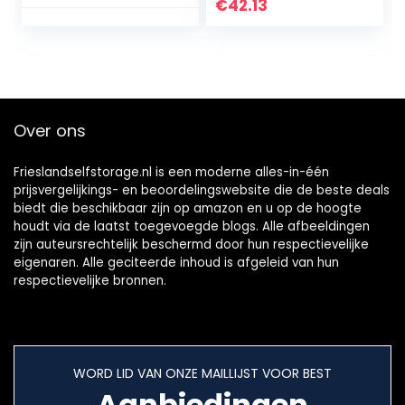
filterdoek, fijn gaas,
Metalen Draad
€
42.13
geweven draad…
Mesh Screening
Auto Fix Sheet…
Over ons
Frieslandselfstorage.nl is een moderne alles-in-één
prijsvergelijkings- en beoordelingswebsite die de beste deals
biedt die beschikbaar zijn op amazon en u op de hoogte
houdt via de laatst toegevoegde blogs. Alle afbeeldingen
zijn auteursrechtelijk beschermd door hun respectievelijke
eigenaren. Alle geciteerde inhoud is afgeleid van hun
respectievelijke bronnen.
WORD LID VAN ONZE MAILLIJST VOOR BEST
Aanbiedingen