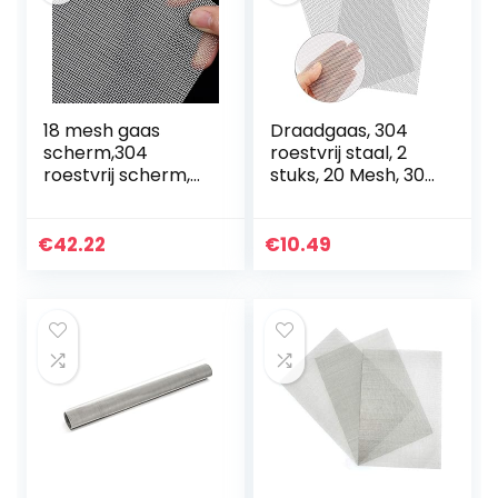
18 mesh gaas
Draadgaas, 304
scherm,304
roestvrij staal, 2
roestvrij scherm,
stuks, 20 Mesh, 300
scheurvastheid en
x 210 mm
corrosie fijn gaas
gaasdoek,
gaas,anti muis
knaagdier-,
€
42.22
€
10.49
insecten 1,2 mm
vliegengaas
exterieur…