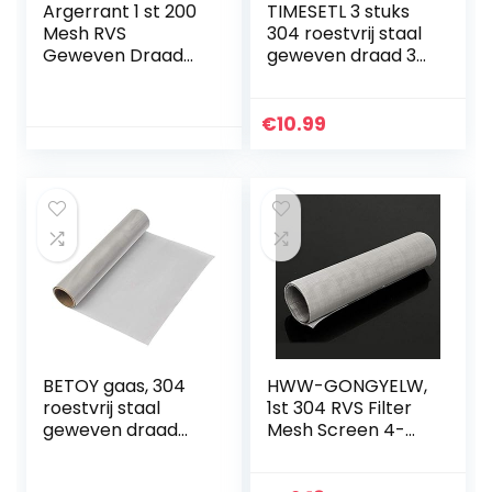
Argerrant 1 st 200
TIMESETL 3 stuks
Mesh RVS
304 roestvrij staal
Geweven Draad
geweven draad 30
Filtratie 0,08 mm
gaas, A4
Draad Grillplaat
knaagdierbestendi
Fijn Filter 30 * 60
g metalen
€
10.99
cm Filteren
gaasplaat 0,596
Industriële…
mm gat…
BETOY gaas, 304
HWW-GONGYELW,
roestvrij staal
1st 304 RVS Filter
geweven draad
Mesh Screen 4-
120 gaas – 30 x 100
500 Mesh RVS
cm filterscherm,
Geweven Mesh