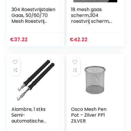
304 Roestvrijstalen
18 mesh gaas
Gaas, 50/60/70
scherm,304
Mesh Roestvrij
roestvrij scherm,
Staal Geweven
scheurvastheid en
Mesh Geschikt
corrosie fijn gaas
Voor Thuis- En
gaas,anti muis
€
37.22
€
42.22
Buitengebruik,Thic
insecten 1,2 mm
ken 50…
exterieur…
Alambre, 1 stks
Osco Mesh Pen
Semi-
Pot – Zilver PP1
automatische
ZILVER
Rebar Tier Bouw