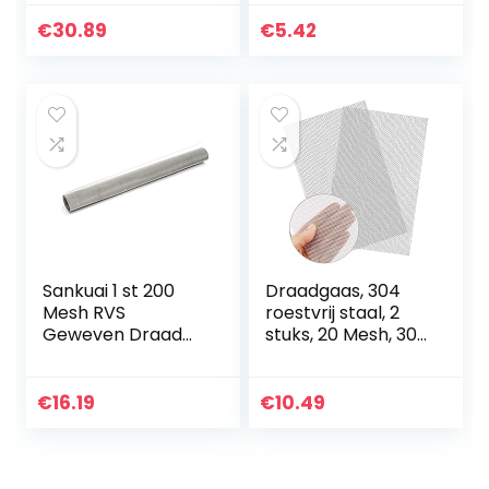
Site Winding Tool,
Draad Knotting
€
30.89
€
5.42
Tang Staal
Bindende Tool
Stalen Bar…
Sankuai 1 st 200
Draadgaas, 304
Mesh RVS
roestvrij staal, 2
Geweven Draad
stuks, 20 Mesh, 300
Filtratie 0,08 mm
x 210 mm
Draad Grillplaat
gaasdoek,
Fijn Filter 30 * 60
knaagdier-,
€
16.19
€
10.49
cm Filteren
vliegengaas
Industriële…