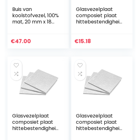
Buis van
Glasvezelplaat
koolstofvezel, 100%
composiet plaat
mat, 20 mm x 18
hittebestendigheid
mm x 1000 mm
500 °C, gebruikt in
plastic mallen
isolatiepad,
€
47.00
€
15.18
3mm*100mm*300
mm (1st)
Glasvezelplaat
Glasvezelplaat
composiet plaat
composiet plaat
hittebestendigheid
hittebestendigheid
500 °C, gebruikt in
500 °C, gebruikt in