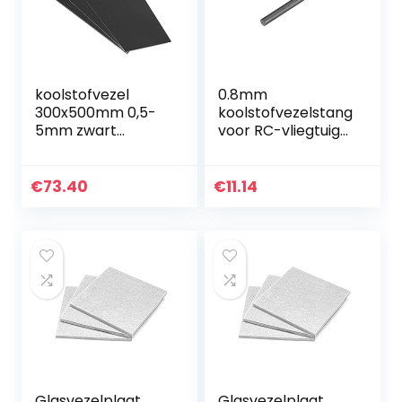
koolstofvezel
0.8mm
300x500mm 0,5-
koolstofvezelstang
5mm zwart
voor RC-vliegtuig
glasvezelplaat
matte pool 1
glasvezelplaat
stks,length400mm
epoxyglas FR4
€
73.40
€
11.14
Glasvezelplaat
voor DIY Ambacht
Glasvezelplaat
Glasvezelplaat