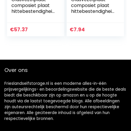
composiet plaat
composiet plaat
hittebestendigheid
hittebestendigheid
500 °C, gebruikt in
500 °C, gebruikt in
plastic mallen
plastic mallen
isolatiepad, 8 mm
isolatiepad, 3 mm x
€
57.37
€
7.94
x 200 mm x 200
100 mm x 100 mm…
mm…
Over ons
Frieslandselfstorage.nl is een moderne alles-in-één
prijsvergelijkings- en beoordelingswebsite die de beste deals
biedt die beschikbaar zijn op amazon en u op de hoogte
houdt via de laatst toegevoegde blogs. Alle afbeeldingen
zijn auteursrechtelijk beschermd door hun respectievelijke
eigenaren. Alle geciteerde inhoud is afgeleid van hun
respectievelijke bronnen.