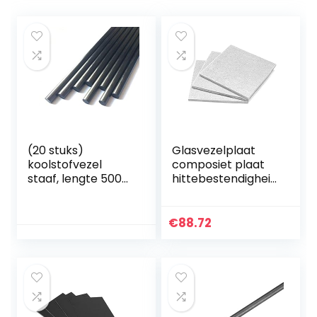
(20 stuks)
Glasvezelplaat
koolstofvezel
composiet plaat
staaf, lengte 500
hittebestendigheid
mm, diameter 2
500 °C, gebruikt in
mm.
plastic mallen
isolatiepad, 8 mm
€
88.72
x 200 mm x 300
mm…