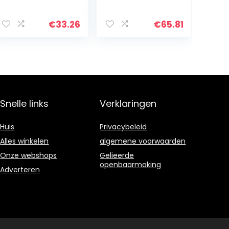
hittebestendigh
Hittebestendigh
eid 500 °C,
eid 500 °C,
gebruikt in
Gebruikt in
€
33.26
€
65.81
plastic mallen
Plastic Mallen
isolatiepad,
Isolatie Pad,
3mm*200mm*3
12mm*100mm*3
00mm (1st)
00mm…
Snelle links
Verklaringen
Huis
Privacybeleid
Alles winkelen
algemene voorwaarden
Onze webshops
Gelieerde
openbaarmaking
Adverteren