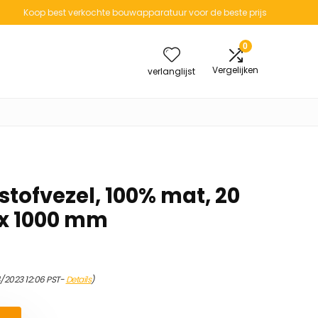
Koop best verkochte bouwapparatuur voor de beste prijs
0
Vergelijken
verlanglijst
stofvezel, 100% mat, 20
x 1000 mm
4/2023 12:06 PST-
Details
)