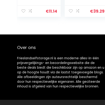
vliegtuig matte
Hittebestendigh
pool 1
eid 500 °C,
stks,length400m
Gebruikt in
€
11.14
€
39.29
m
Plastic Mallen
Isolatie Pad,
10mm*100mm*2
00mm…
Over ons
Frieslandselfstorage.nl is een moderne alles-in-één
prijsvergelijkings- en beoordelingswebsite die de
beste deals biedt die beschikbaar zijn op amazon en u
op de hoogte houdt via de laatst toegevoegde blogs.
Alle afbeeldingen zijn auteursrechtelijk beschermd
door hun respectievelijke eigenaren. Alle geciteerde
inhoud is afgeleid van hun respectievelijke bronnen.