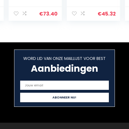
glasvezelplaat
hittebestendigh
glasvezelplaat
eid 500 °C,
epoxyglas FR4
gebruikt in
€
73.40
€
45.32
Glasvezelplaat
plastic mallen
voor DIY
isolatiepad,
Ambacht
4mm*200mm*3
00mm (1st)
WORD LID VAN ONZE MAILLIJST VOOR BEST
Aanbiedingen