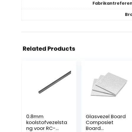
Fabrikantreferen
Br
Related Products
0.8mm
Glasvezel Board
koolstofvezelsta
Composiet
ng voor RC-
Board