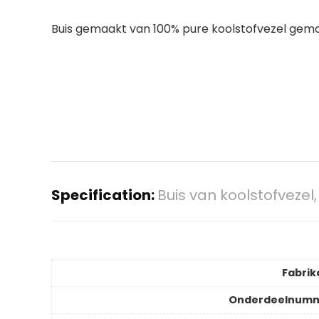
Buis gemaakt van 100% pure koolstofvezel gema
Specification:
Buis van koolstofveze
Fabrik
Onderdeelnum