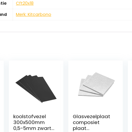
tie
‎Cft20x18
and
Merk: Kitcarbono
koolstofvezel
Glasvezelplaat
300x500mm
composiet
0,5-5mm zwart
plaat