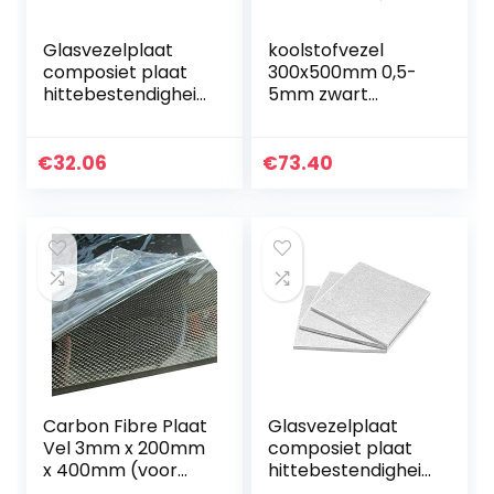
Glasvezelplaat
koolstofvezel
composiet plaat
300x500mm 0,5-
hittebestendigheid
5mm zwart
500 °C, gebruikt in
glasvezelplaat
plastic mallen
glasvezelplaat
isolatiepad, 8 mm
epoxyglas FR4
€
32.06
€
73.40
x 100 mm x 200
Glasvezelplaat
mm…
voor DIY Ambacht
Carbon Fibre Plaat
Glasvezelplaat
Vel 3mm x 200mm
composiet plaat
x 400mm (voor
hittebestendigheid
DIY Drone Frame
500 °C, gebruikt in