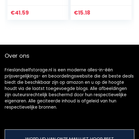
Etc Dikte Pure
plastic mallen
Carbon Fiber
isolatiepad,
€
41.59
€
15.18
Board (platbinding:
3mm*100mm*300
helder)
mm (1st)
Over ons
Frieslandselfstorage.nl is een moderne alles-in-één
prijsvergelijkings- en beoordelingswebsite die de beste deals
biedt die beschikbaar zijn op amazon en u op de hoogte
houdt via de laatst toegevoegde blogs. Alle afbeeldingen
zijn auteursrechtelijk beschermd door hun respectievelijke
eigenaren. Alle geciteerde inhoud is afgeleid van hun
respectievelijke bronnen.