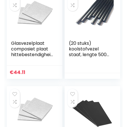
Glasvezelplaat
(20 stuks)
composiet plaat
koolstofvezel
hittebestendigheid
staaf, lengte 500
500 °C, gebruikt in
mm, diameter 2
plastic mallen
mm.
isolatiepad,
€
44.11
6mm*200mm*200
mm (1st)