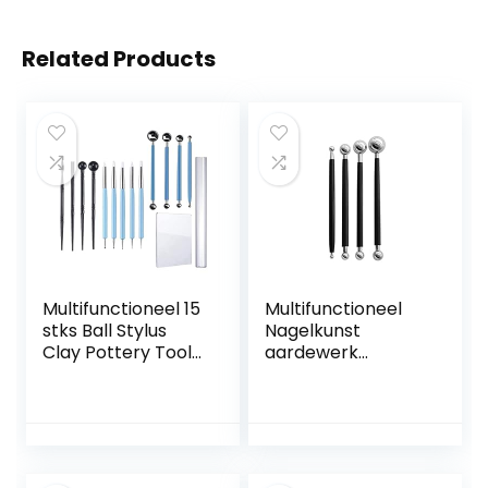
Related Products
Multifunctioneel 15
Multifunctioneel
stks Ball Stylus
Nagelkunst
Clay Pottery Tool
aardewerk
Set Multi-Tools Diy
embossing klei
Kunstprojecten
gereedschap for
beeldhouwen en
aardewerk
modelleren
ambachtelijke
fondant
kunst siliconen
decoreren
borstels Diy