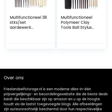
Multifunctioneel 38
Multifunctioneel
stks/set
Polymeer Clay
aardewerk
Tools Ball Stylus
keramisch
Punttool
gereedschap klei
Modellering Clay
beeldhouwen kit
Sculpting Tools Set
smoothing wax
Rock Painting Kit
carving polymeer
for Clay Sculpture
klei shapers
Aardewerk voor
modellering
kleiaardewerk,
gesneden Diy
doe-het-zelf
Hulpmiddelen voor
(Color : 19pcs A)
Over ons
kleiaardewerk,
doe-het-zelf
Frieslandselfstorage.nl is een moderne alles-in-één
prijsvergelijkings- en beoordelingswebsite die de beste deals
biedt die beschikbaar zijn op amazon en u op de hoogte
houdt via de laatst toegevoegde blogs. Alle afbeeldingen
zijn auteursrechtelijk beschermd door hun respectievelijke