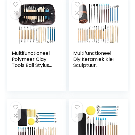
puntstool voor
Aardewerk klei
kleiaardewerk,
tool voor
doe-het-zelf
kleiaardewerk,
(Color : As show)
doe-het-zelf
(Color : Dark
Khaki)
Multifunctioneel
Multifunctioneel
Polymeer Clay
Diy Keramiek Klei
Tools Ball Stylus
Sculptuur
Dotting Tools for
Polymeer Tool Set
Pottery Sculpture
Beginner’s Multi-
Rock Painting Kit
Tools Craft
for Sculpture
Sculpting
Aardewerk
Aardewerk
Sculpting Set voor
Modellering
kleiaardewerk,
Carving Smoothing
doe-het-zelf
Kit voor
(Color : 20pcs)
kleiaardewerk,
doe-het-zelf