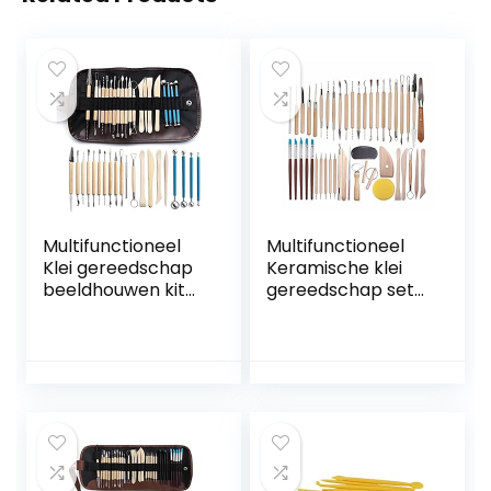
Multifunctioneel
Multifunctioneel
Klei gereedschap
Keramische klei
beeldhouwen kit
gereedschap set
beeldhouwen
polymeer klei
glading wax
gereedschap
carving aardewerk
aardewerk
keramische
gereedschap set
polymeer shapers
houten aardewerk
modellering
sculpting klei
gesneden
reiniging tool set
keramiek Diy
tool sculptuur voor
Hulpmiddel voor
kleiaardewerk,