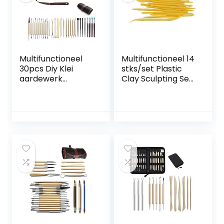
kleiaardewerk,
doe-het-zelf
doe-het-zelf
Multifunctioneel
Multifunctioneel 14
30pcs Diy Klei
stks/set Plastic
aardewerk
Clay Sculpting Set
gereedschapset
Cake Decorating
boor pen
Tools Set for
keramiek
Shaping Clay
beeldhouwen
Playdough Tools
carving sculptuur
Polymeer
ambachtelijke
Modellering Clay
houten handgreep
Tools voor
modellering kit
kleiaardewerk,
voor
doe-het-zelf
kleiaardewerk,
(Color : Yellow)
doe-het-zelf