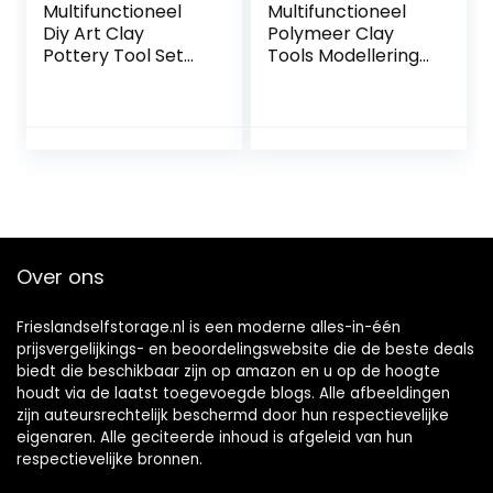
Multifunctioneel
Multifunctioneel
Diy Art Clay
Polymeer Clay
Pottery Tool Set
Tools Modellering
Crafts Clay
Clay Sculpting
Sculpting Tool Kit
Tools Kits for
Aardewerk &
Pottery Sculptuur
Keramiek Houten
Houten Punttools
Handvat
for Sculptuur
Modellering Clay
Aardewerk voor
Tools voor
kleiaardewerk,
kleiaardewerk,
doe-het-zelf
doe-het-zelf
(Color : 14pcs)
Over ons
Frieslandselfstorage.nl is een moderne alles-in-één
prijsvergelijkings- en beoordelingswebsite die de beste deals
biedt die beschikbaar zijn op amazon en u op de hoogte
houdt via de laatst toegevoegde blogs. Alle afbeeldingen
zijn auteursrechtelijk beschermd door hun respectievelijke
eigenaren. Alle geciteerde inhoud is afgeleid van hun
respectievelijke bronnen.