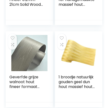
21cm Solid Wood
massief hout
Mahonie
fineer meubels
Deurmeubilair
kast vloer
Gerenoveerd
decoratieve
Fineer (Wood
paneel huid
Diameter :
21x220cm, Wood…
Geverfde grijze
1 broodje natuurlijk
walnoot hout
gouden geel dun
fineer formaat
hout massief hout
2800 x18 0mm
Diy
Meubilair
Handgemaakte
Natuurlijke
instrumenten
Materiaal
maken meubels