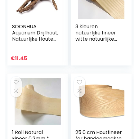
SOONHUA
3 kleuren
Aquarium Drijfhout,
natuurlijke fineer
Natuurlijke Houten
witte natuurlijke
Decoratie
kleur gebleekt
Natuurlijke
fineer meubels
Aquarium Houten
audio achtergrond
€
11.45
Trunk Ornament
vloer natuurlijk
Dood Hout Boom…
fineer…
1 Roll Natural
25 0 cm Houtfineer
Fineer 0.2mm *
for handgemaakte