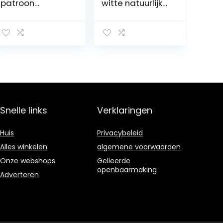
patroon
witte natuurlijke
meubeldeuren
kleur gebleekt
Windows Diy
fineer meubels
fineer renovatie
audio
(Size :
achtergrond
24x250cm)
vloer natuurlijk
fineer…
Snelle links
Verklaringen
Huis
Privacybeleid
Alles winkelen
algemene voorwaarden
Onze webshops
Gelieerde
openbaarmaking
Adverteren