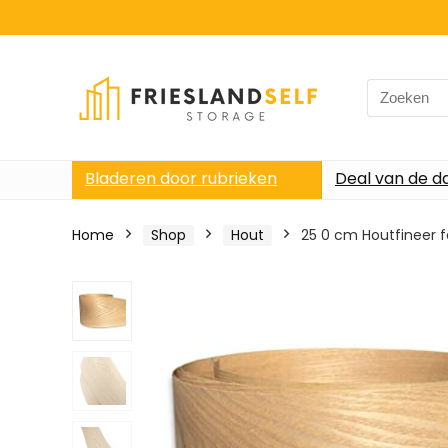
Search
for:
Bladeren door rubrieken
Deal van de d
Home
Shop
Hout
25 0 cm Houtfineer 