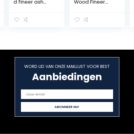
d fineer ash
Wood Fineer
hout patroon
Dunne Houten
zwart fineer Diy
Solid
meubels
Handgemaakte
achtergrond
Vloer Meubels
muurdeur en
Huid (Color :
raam
Black Walnut)
decoratie…
WORD LID VAN ONZE MAILLIJST VOOR BEST
Aanbiedingen