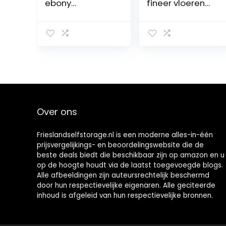
ebony
fineer vloeren
houtfineer vloer
Diy Meubilair
deur massief
Natuurlijke
hout fineer
Materiaal
handgemaakte
Slaapkamer
meubels fineer
Stoeltafel Huid
Diy Audio
(Color : NV14…
Sticker…
Over ons
Frieslandselfstorage.nl is een moderne alles-in-één
prijsvergelijkings- en beoordelingswebsite die de
beste deals biedt die beschikbaar zijn op amazon en u
op de hoogte houdt via de laatst toegevoegde blogs.
Alle afbeeldingen zijn auteursrechtelijk beschermd
door hun respectievelijke eigenaren. Alle geciteerde
inhoud is afgeleid van hun respectievelijke bronnen.