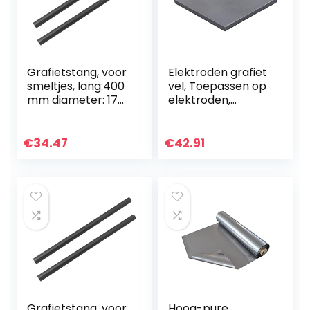
Grafietstang, voor
Elektroden grafiet
smeltjes, lang:400
vel, Toepassen op
mm diameter: 17
elektroden,
mm (2 stuks)
elektrolyse,
100mm*100mm*35
mm (1st).
€
34.47
€
42.91
Grafietstang, voor
Hoog-pure