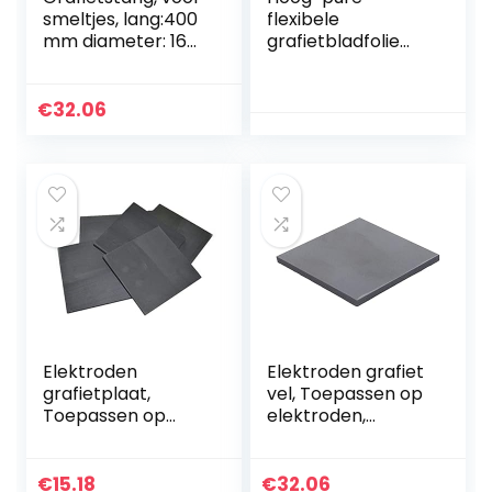
smeltjes, lang:400
flexibele
mm diameter: 16
grafietbladfolie
mm (2 stuks)
grafietfilm Anti
hoge temperatuur
pakking, dik
€
32.06
0,02~5mm,1mm*20
0mm*250mm
Elektroden
Elektroden grafiet
grafietplaat,
vel, Toepassen op
Toepassen op
elektroden,
elektroden,
elektrolyse,
elektrolyse,
300mm*200mm*3
50mm*50mm*3m
mm (1st).
€
15.18
€
32.06