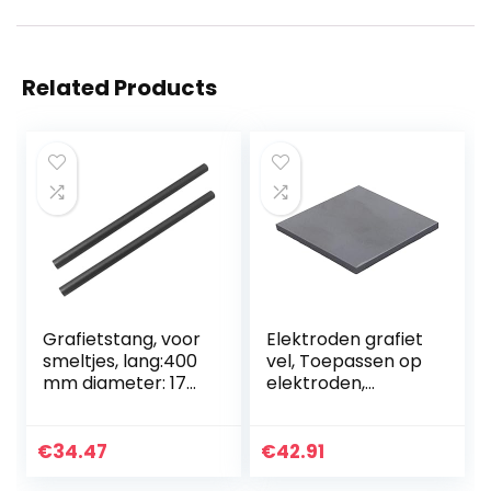
Related Products
Grafietstang, voor
Elektroden grafiet
smeltjes, lang:400
vel, Toepassen op
mm diameter: 17
elektroden,
mm (2 stuks)
elektrolyse,
100mm*100mm*35
mm (1st).
€
34.47
€
42.91