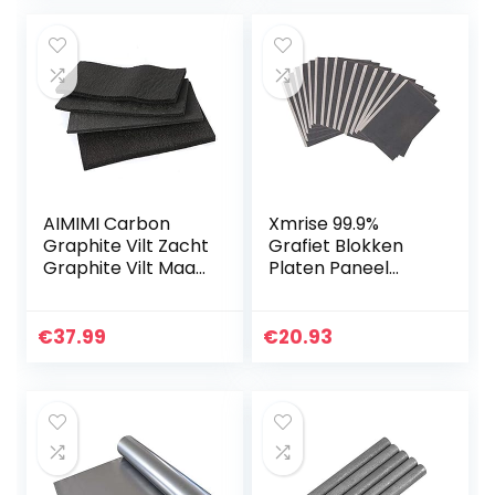
AIMIMI Carbon
Xmrise 99.9%
Graphite Vilt Zacht
Grafiet Blokken
Graphite Vilt Maat
Platen Paneel
200x300x3mm
Vellen Zuiverheid
voor industrieel
Elektrode Ingot
warmtebehandeli
1.2″X0.96″
€
37.99
€
20.93
ng…
X0.48″15PCS
Grondstoffen