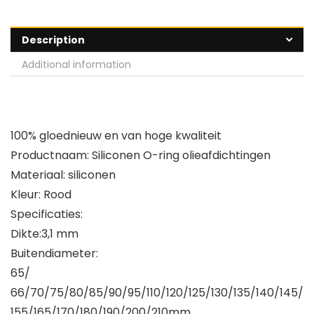
Description
Additional information
100% gloednieuw en van hoge kwaliteit
Productnaam: Siliconen O-ring olieafdichtingen
Materiaal: siliconen
Kleur: Rood
Specificaties:
Dikte:3,1 mm
Buitendiameter:
65/
66/70/75/80/85/90/95/110/120/125/130/135/140/145/
155/165/170/180/190/200/210mm