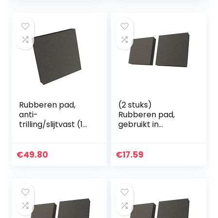
Rubberen pad,
(2 stuks)
anti-
Rubberen pad,
trilling/slijtvast (1
gebruikt in
stuk), gebruikt in
verschillende
verschillende
machines
machines
50x50x25mm
€
49.80
€
17.59
100x100x40mm