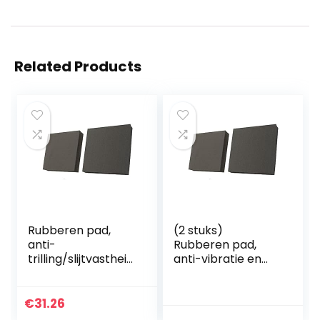
Related Products
Rubberen pad,
(2 stuks)
anti-
Rubberen pad,
trilling/slijtvastheid
anti-vibratie en
(2 stuks), gebruikt
slijtvastheid,
voor verschillende
50x50x15mm
machines
€
31.26
50x50x40mm