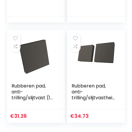
100x100x25mm
100x100x20mm
Rubberen pad,
Rubberen pad,
anti-
anti-
trilling/slijtvast (1
trilling/slijtvastheid
stuk), gebruikt in
(2 stuks), gebruikt
verschillende
voor verschillende
machines
machines
€
31.26
€
34.73
100x100x20mm
100x100x10mm