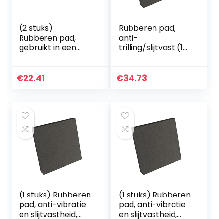
(2 stuks)
Rubberen pad,
Rubberen pad,
anti-
gebruikt in een
trilling/slijtvast (1
verscheidenheid
stuk), gebruikt in
van machines
verschillende
50x50x50mm
machines
€
22.41
€
34.73
100x100x30mm
(1 stuks) Rubberen
(1 stuks) Rubberen
pad, anti-vibratie
pad, anti-vibratie
en slijtvastheid,
en slijtvastheid,