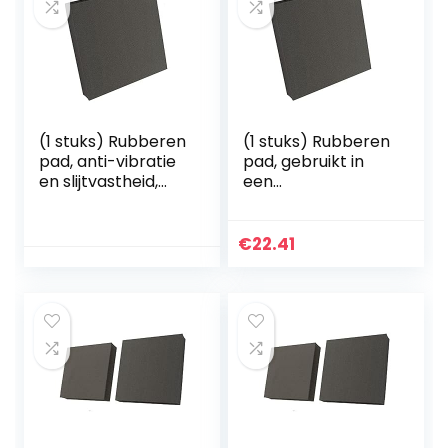
(1 stuks) Rubberen
(1 stuks) Rubberen
pad, anti-vibratie
pad, gebruikt in
en slijtvastheid,
een
100x100x25mm
verscheidenheid
van machines
100x100x25mm
€
22.41