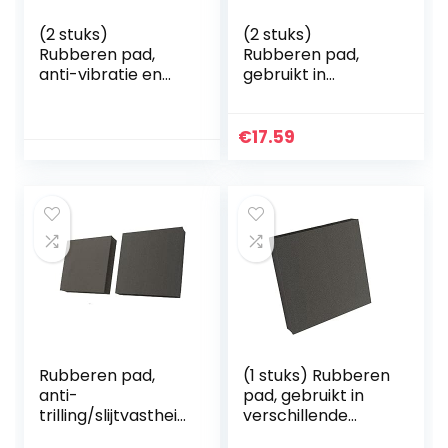
(2 stuks)
(2 stuks)
Rubberen pad,
Rubberen pad,
anti-vibratie en
gebruikt in
slijtvastheid,
verschillende
50x50x25mm
machines
50x50x30mm
€
17.59
Rubberen pad,
(1 stuks) Rubberen
anti-
pad, gebruikt in
trilling/slijtvastheid
verschillende
(2 stuks), gebruikt
machines