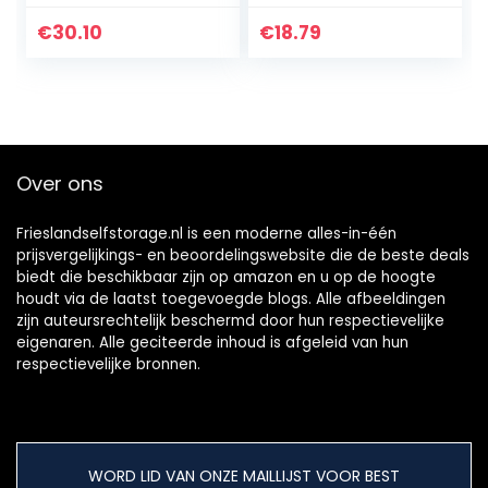
voor verschillende
100x100x20mm
machines
€
30.10
€
18.79
50x50x30mm
Over ons
Frieslandselfstorage.nl is een moderne alles-in-één
prijsvergelijkings- en beoordelingswebsite die de beste deals
biedt die beschikbaar zijn op amazon en u op de hoogte
houdt via de laatst toegevoegde blogs. Alle afbeeldingen
zijn auteursrechtelijk beschermd door hun respectievelijke
eigenaren. Alle geciteerde inhoud is afgeleid van hun
respectievelijke bronnen.
WORD LID VAN ONZE MAILLIJST VOOR BEST