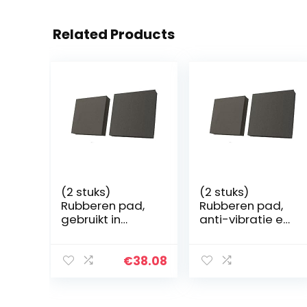
Related Products
(2 stuks)
(2 stuks)
Rubberen pad,
Rubberen pad,
gebruikt in
anti-vibratie en
verschillende
slijtvastheid,
machines
50x50x25mm
100x100x15mm
€
38.08