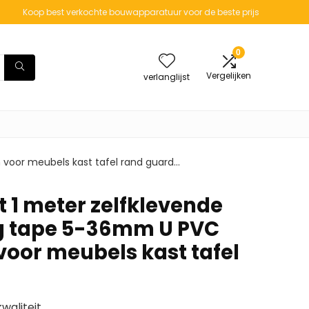
Koop best verkochte bouwapparatuur voor de beste prijs
0
Vergelijken
verlanglijst
 voor meubels kast tafel rand guard…
 1 meter zelfklevende
g tape 5-36mm U PVC
 voor meubels kast tafel
waliteit