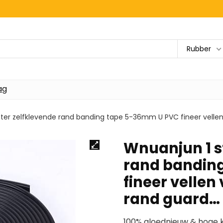
Rubber
ag
eter zelfklevende rand banding tape 5-36mm U PVC fineer vellen
Wnuanjun 1 st
rand bandin
fineer vellen
rand guard…
100% gloednieuw & hoge k