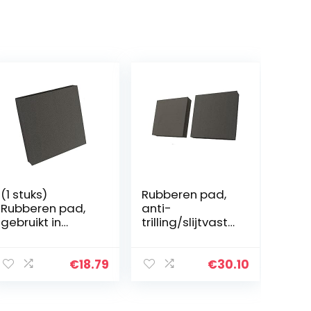
(1 stuks)
Rubberen pad,
Rubberen pad,
anti-
gebruikt in
trilling/slijtvasth
verschillende
eid (2 stuks),
machines
gebruikt voor
100x100x20mm
verschillende
€
18.79
€
30.10
machines
50x50x30mm