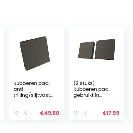
Rubberen pad,
(2 stuks)
anti-
Rubberen pad,
trilling/slijtvast
gebruikt in
(1 stuk), gebruikt
verschillende
in verschillende
machines
machines
50x50x25mm
€
49.80
€
17.59
100x100x40mm