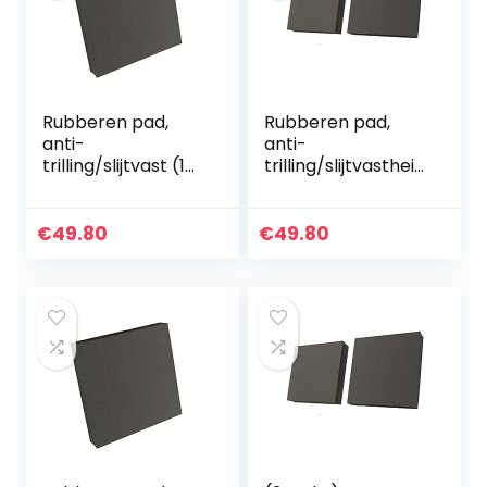
Rubberen pad,
Rubberen pad,
anti-
anti-
trilling/slijtvast (1
trilling/slijtvastheid
stuk), gebruikt in
(2 stuks), gebruikt
verschillende
voor verschillende
machines
machines
€
49.80
€
49.80
100x100x40mm
100x100x15mm