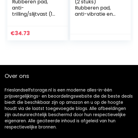
Rubberen pad,
(2 stuks)
anti-
Rubberen pad,
trilling/slijtvast (1
anti-vibratie en
stuk), gebruikt in
slijtvastheid,
verschillende
50x50x15mm
machines
€
34.73
100x100x30mm
Over ons
Frieslandselfstorage.nl is een moderne alles-in-één
prijsvergelijkings- en beoordelingswebsite die de beste deals
biedt die beschikbaar zijn op amazon en u op de hoogte
houdt via de laatst toegevoegde blogs. Alle afbeeldingen
zijn auteursrechtelijk beschermd door hun respectievelijke
eigenaren. Alle geciteerde inhoud is afgeleid van hun
respectievelijke bronnen.