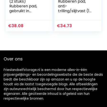
(2 stuks)
Rubberen pad,
Rubberen pad,
anti-
gebruikt in
trilling/slijtvast (1
verschillende
stuk), gebruikt in
machines
verschillende
100x100x15mm
machines
€
38.08
€
34.73
100x100x30mm
Over ons
Frieslandselfstorage.nl is een moderne alles-in-één
prijsvergelijkings- en beoordelingswebsite die de beste deals
biedt die beschikbaar zijn op amazon en u op de hoogte
houdt via de laatst toegevoegde blogs. Alle afbeeldingen
zijn auteursrechtelijk beschermd door hun respectievelijke
eigenaren. Alle geciteerde inhoud is afgeleid van hun
respectievelijke bronnen.