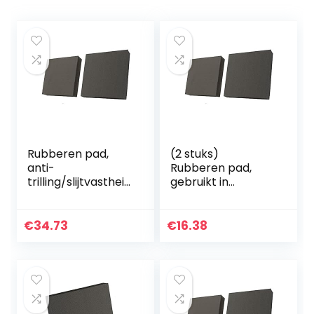
Rubberen pad,
(2 stuks)
anti-
Rubberen pad,
trilling/slijtvastheid
gebruikt in
(2 stuks), gebruikt
verschillende
voor verschillende
machines
machines
50x50x10mm
€
34.73
€
16.38
50x50x50mm