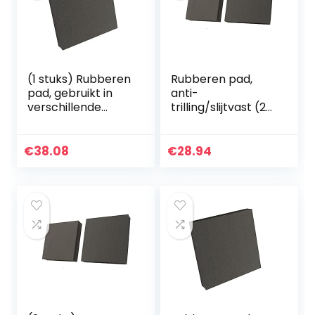
(1 stuks) Rubberen
Rubberen pad,
pad, gebruikt in
anti-
verschillende
trilling/slijtvast (2
machines
stuks), voor
100x100x40mm
diverse machines
50x50x15mm
€
38.08
€
28.94