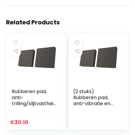
Related Products
Rubberen pad,
(2 stuks)
anti-
Rubberen pad,
trilling/slijtvastheid
anti-vibratie en
(2 stuks), gebruikt
slijtvastheid,
voor verschillende
100x100x15mm
machines
€
30.10
50x50x30mm